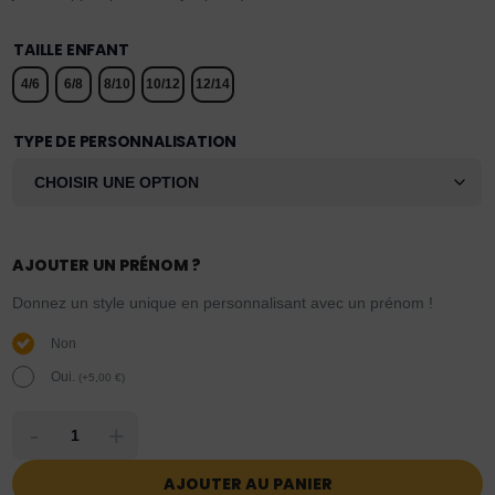
TAILLE ENFANT
4/6
6/8
8/10
10/12
12/14
TYPE DE PERSONNALISATION
AJOUTER UN PRÉNOM ?
Donnez un style unique en personnalisant avec un prénom !
Non
Oui.
(
+
5,00
€
)
-
+
AJOUTER AU PANIER