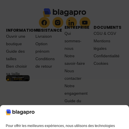
ENTREPRISE
DOCUMENTS
INFORMATIONS
ASSISTANCE
Qui
CGU & CGV
Ouvrir une
Livraison
sommes-
Mentions
boutique
Option
nous
légales
Guide des
prénom
Notre
Confidentialité
tailles
Conditions
savoir-faire
Cookies
Bien choisir
de retour
Nous
sa taille
contacter
Notre
engagement
Guide du
Pro
© 2022 - 2024 Blagapro. Tous droits réservés. Textiles
personnalisés à Orléans
Pour offrir les meilleures expériences, nous utilisons des technologies