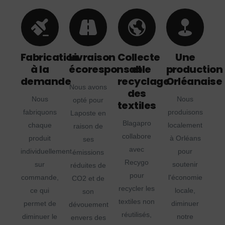
Fabrication
Livraison
Collecte
Une
à la
écoresponsable
et
production
demande
recyclage
Orléanaise
Nous avons
des
Nous
Nous
opté pour
textiles
fabriquons
produisons
Laposte en
Blagapro
chaque
localement
raison de
collabore
produit
à Orléans
ses
avec
individuellement
pour
émissions
Recygo
sur
soutenir
réduites de
pour
commande,
l'économie
CO2 et de
recycler les
ce qui
locale,
son
textiles non
permet de
diminuer
dévouement
réutilisés,
diminuer le
notre
envers des