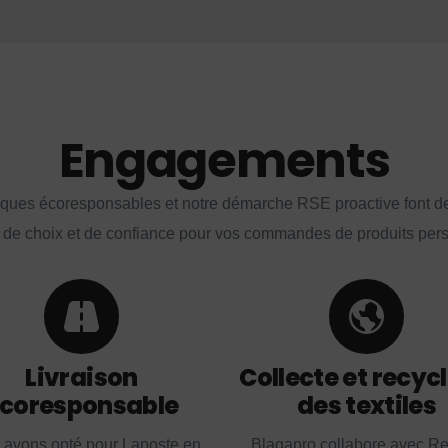
Engagements
iques écoresponsables et notre démarche RSE proactive font d
 de choix et de confiance pour vos commandes de produits per
Livraison
Collecte et recyc
coresponsable
des textiles
 avons opté pour Laposte en
Blagapro collabore avec R