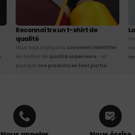
Reconnaître un t-shirt de
La
qualité
Vo
Nous vous expliquons
comment identifier
te
les textiles de
qualité supérieure
– et
.
ne
pourquoi
nos produits en font partie.
Nous appeler
Nous écrire