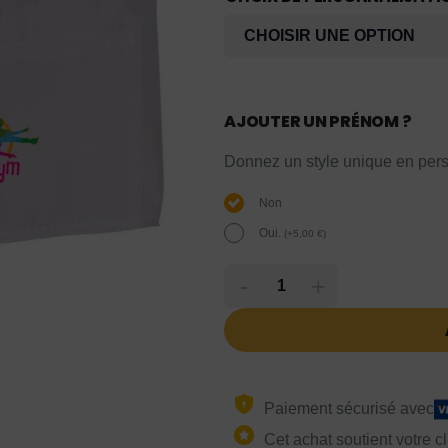
AJOUTER UN PRÉNOM ?
Donnez un style unique en pers
Non
Oui.
(
+
5,00
€
)
-
+
Paiement sécurisé avec
Cet achat soutient votre c