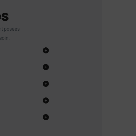
es
nt posées
soin.