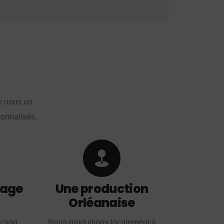
e nous un
sonnalisés.
lage
Une production
Orléanaise
ecygo
Nous produisons localement à