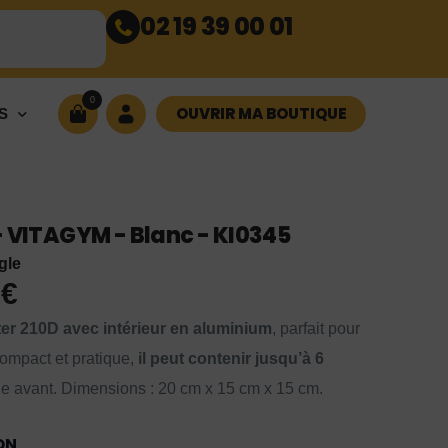
02 19 39 00 01
0
OUVRIR MA BOUTIQUE
S
- VITAGYM - Blanc - KI0345
gle
9
€
ter 210D avec intérieur en aluminium
, parfait pour
ompact et pratique,
il peut contenir jusqu’à 6
e avant. Dimensions : 20 cm x 15 cm x 15 cm.
ON