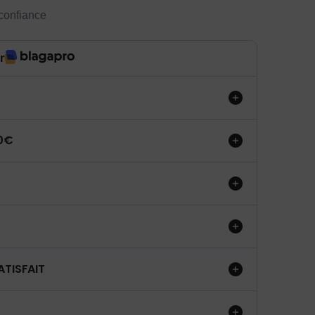
 confiance
r
50€
ATISFAIT