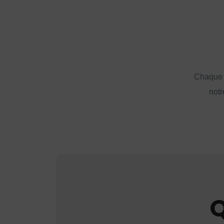
Chaque a
notr
Q