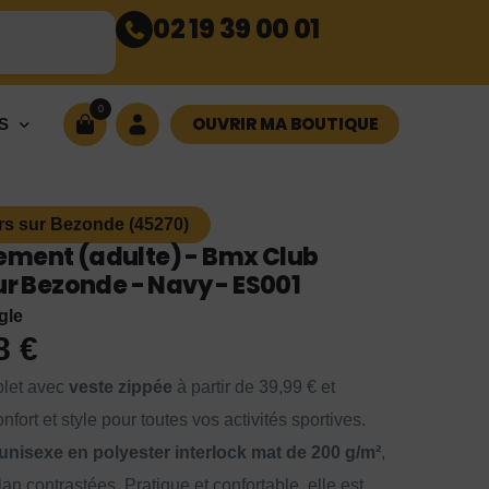
02 19 39 00 01
0
OUVRIR MA BOUTIQUE
S
rs sur Bezonde (45270)
ement (adulte) - Bmx Club
ur Bezonde - Navy - ES001
gle
98
€
let avec
veste zippée
à partir de 39,99 € et
nfort et style pour toutes vos activités sportives.
unisexe en polyester interlock mat de 200 g/m²
,
n contrastées. Pratique et confortable, elle est