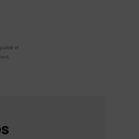
ualité et
ient.
es