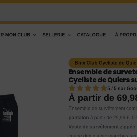
R MON CLUB
SELLERIE
CATALOGUE
À PROPO
Bmx Club Cycliste de Quie
Ensemble de survet
Cycliste de Quiers s
5 / 5 sur Goo
À partir de
69,
Ensemble de survêtement comp
pantalon
à partir de 29,99 €. Co
Veste de survêtement zippée 
coupe droite avec manches ragla