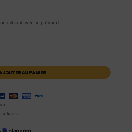
onnalisant avec un prénom !
AJOUTER AU PANIER
lub
 confiance
r