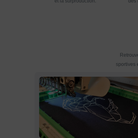
et la surproduction.
des 
Retrouve
sportives 