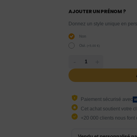
AJOUTER UN PRÉNOM ?
Donnez un style unique en pers
Non
Oui.
(
+
5,00
€
)
-
+
Paiement sécurisé avec
Cet achat soutient votre c
+20 000 clients nous font
Vendu et personnalisé pa