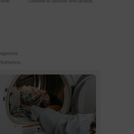
lité.
carbone et assurer une qualité.
exigences
erformance.