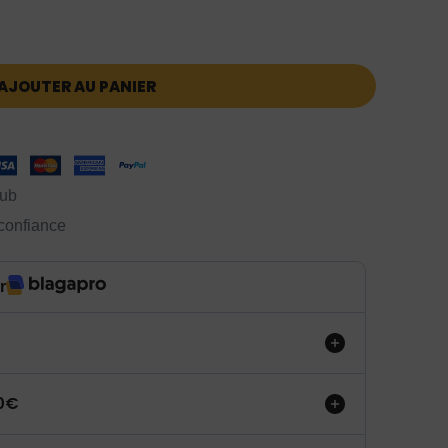
AJOUTER AU PANIER
lub
 confiance
r
50€