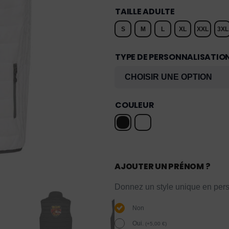
TAILLE ADULTE
S
M
L
XL
XXL
3XL
TYPE DE PERSONNALISATIO
COULEUR
AJOUTER UN PRÉNOM ?
Donnez un style unique en pers
Non
Oui.
(
+
5,00
€
)