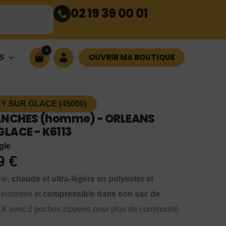
02 19 39 00 01
0
OUVRIR MA BOUTIQUE
S
 SUR GLACE (45000)
NCHES (homme) - ORLEANS
GLACE - K6113
gle
99
€
me,
chaude et ultra-légère en polyester et
'entretien et
compressible dans son sac de
EX avec 2 poches zippées pour plus de commodité.