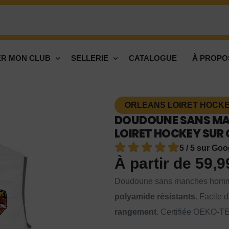
R MON CLUB
SELLERIE
CATALOGUE
À PROPO
ORLEANS LOIRET HOCKEY
DOUDOUNE SANS MA
LOIRET HOCKEY SUR 
5 / 5 sur Goo
À partir de
59,
Doudoune sans manches hom
polyamide résistants
. Facile d
rangement
. Certifiée OEKO-T