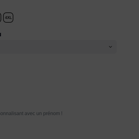
4XL
N
onnalisant avec un prénom !