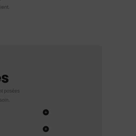
ient.
es
nt posées
soin.