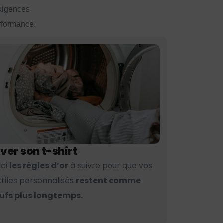
exigences
erformance.
ver son t-shirt
ici
les règles d’or
à suivre pour que vos
xtiles personnalisés
restent comme
ufs plus longtemps.