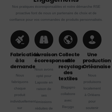
Nos pratiques écoresponsables et notre démarche RSE
proactive font de nous un partenaire de choix et de
confiance pour vos commandes de produits personnalisés.
Fabrication
Livraison
Collecte
Une
à la
écoresponsable
et
production
demande
recyclage
Orléanaise
Nous avons
des
Nous
Nous
opté pour
textiles
fabriquons
produisons
Laposte en
Blagapro
chaque
localement
raison de
collabore
produit
à Orléans
ses
avec
individuellement
pour
émissions
Recygo
sur
soutenir
réduites de