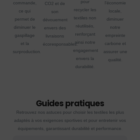
pour
commande,
l'économie
CO2 et de
recycler les
ce qui
locale,
son
textiles non
permet de
diminuer
dévouement
réutilisés,
diminuer le
notre
envers des
renforçant
gaspillage
empreinte
livraisons
ainsi notre
et la
carbone et
écoresponsables.
engagement
surproduction.
assurer une
envers la
qualité.
durabilité.
Guides pratiques
Retrouvez nos astuces pour choisir les textiles les plus
adaptés à vos exigences sportives et pour entretenir vos
équipements, garantissant durabilité et performance.