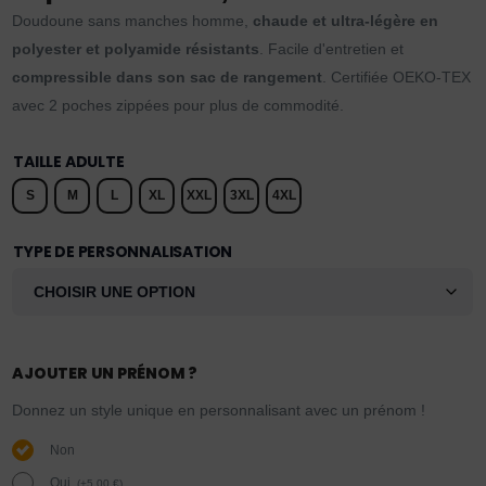
Doudoune sans manches homme,
chaude et ultra-légère en
polyester et polyamide résistants
. Facile d'entretien et
compressible dans son sac de rangement
. Certifiée OEKO-TEX
avec 2 poches zippées pour plus de commodité.
TAILLE ADULTE
S
M
L
XL
XXL
3XL
4XL
TYPE DE PERSONNALISATION
AJOUTER UN PRÉNOM ?
Donnez un style unique en personnalisant avec un prénom !
Non
Oui.
(
+
5,00
€
)