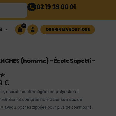
02 19 39 00 01
0
OUVRIR MA BOUTIQUE
S
CHES (homme) - École Sopetti -
gle
99
€
me,
chaude et ultra-légère en polyester et
'entretien et
compressible dans son sac de
EX avec 2 poches zippées pour plus de commodité.