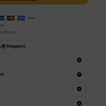
lub
 confiance
r
50€