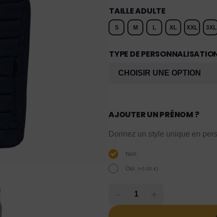
TAILLE ADULTE
S
M
L
XL
XXL
3XL
TYPE DE PERSONNALISATIO
AJOUTER UN PRÉNOM ?
Donnez un style unique en pers
Non
Oui.
(
+
5,00
€
)
-
+