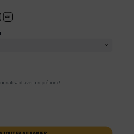
4XL
N
onnalisant avec un prénom !
AJOUTER AU PANIER