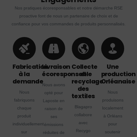
Nos pratiques écoresponsables et notre démarche RSE
proactive font de nous un partenaire de choix et de
confiance pour vos commandes de produits personnalisés.
Fabrication
Livraison
Collecte
Une
à la
écoresponsable
et
production
demande
recyclage
Orléanaise
Nous avons
des
Nous
Nous
opté pour
textiles
fabriquons
produisons
Laposte en
Blagapro
chaque
localement
raison de
collabore
produit
à Orléans
ses
avec
individuellement
pour
émissions
Recygo
sur
soutenir
réduites de