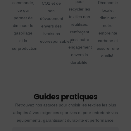
pour
commande,
l'économie
CO2 et de
recycler les
ce qui
locale,
son
textiles non
permet de
diminuer
dévouement
réutilisés,
diminuer le
notre
envers des
renforçant
gaspillage
empreinte
livraisons
ainsi notre
et la
carbone et
écoresponsables.
engagement
surproduction.
assurer une
envers la
qualité.
durabilité.
Guides pratiques
Retrouvez nos astuces pour choisir les textiles les plus
adaptés à vos exigences sportives et pour entretenir vos
équipements, garantissant durabilité et performance.