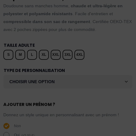
Doudoune sans manches homme,
chaude et ultra-légère en
polyester et polyamide résistants
. Facile d'entretien et
compressible dans son sac de rangement
. Certifiée OEKO-TEX
avec 2 poches zippées pour plus de commodité.
TAILLE ADULTE
S
M
L
XL
XXL
3XL
4XL
TYPE DE PERSONNALISATION
AJOUTER UN PRÉNOM ?
Donnez un style unique en personnalisant avec un prénom !
Non
Oui.
(
+
5,00
€
)