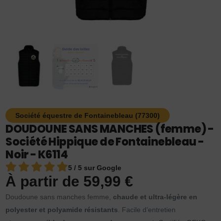
Société équestre de Fontainebleau (77300)
DOUDOUNE SANS MANCHES (femme) -
Société Hippique de Fontainebleau -
Noir - K6114
5 / 5 sur Google
À partir de
59,99
€
Doudoune sans manches femme,
chaude et ultra-légère en
polyester et polyamide résistants
. Facile d’entretien