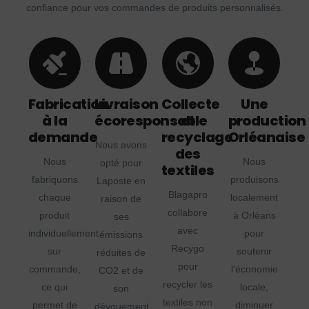
confiance pour vos commandes de produits personnalisés.
Fabrication
Livraison
Collecte
Une
à la
écoresponsable
et
production
demande
recyclage
Orléanaise
Nous avons
des
Nous
Nous
opté pour
textiles
fabriquons
produisons
Laposte en
Blagapro
chaque
localement
raison de
collabore
produit
à Orléans
ses
avec
individuellement
pour
émissions
Recygo
sur
soutenir
réduites de
pour
commande,
l'économie
CO2 et de
recycler les
ce qui
locale,
son
textiles non
permet de
diminuer
dévouement