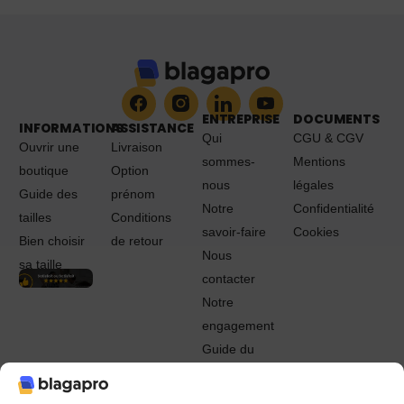
ENTREPRISE
DOCUMENTS
INFORMATIONS
ASSISTANCE
Qui
CGU & CGV
Ouvrir une
Livraison
sommes-
Mentions
boutique
Option
nous
légales
Guide des
prénom
Notre
Confidentialité
tailles
Conditions
savoir-faire
Cookies
Bien choisir
de retour
Nous
sa taille
contacter
Notre
engagement
Guide du
Pro
© 2022 - 2024 Blagapro. Tous droits réservés. Textiles