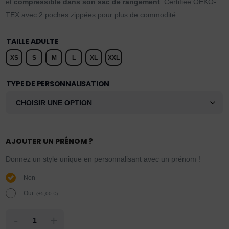
et
compressible dans son sac de rangement
. Certifiée OEKO-
TEX avec 2 poches zippées pour plus de commodité.
TAILLE ADULTE
XS
S
M
L
XL
XXL
TYPE DE PERSONNALISATION
AJOUTER UN PRÉNOM ?
Donnez un style unique en personnalisant avec un prénom !
Non
Oui.
(
+
5,00
€
)
-
+