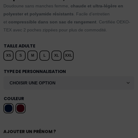
Doudoune sans manches femme,
chaude et ultra-légère en
polyester et polyamide résistants
. Facile d’entretien
et
compressible dans son sac de rangement
. Certifiée OEKO-
TEX avec 2 poches zippées pour plus de commodité.
TAILLE ADULTE
XS
S
M
L
XL
XXL
TYPE DE PERSONNALISATION
COULEUR
AJOUTER UN PRÉNOM ?