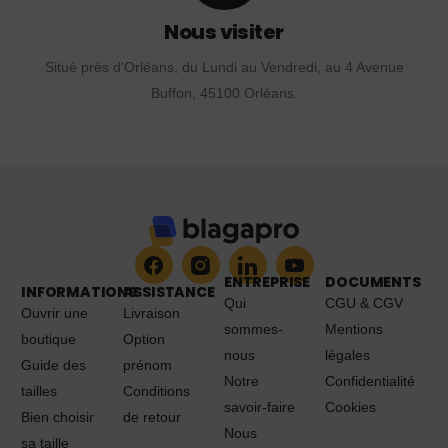
Nous visiter
Situé près d'Orléans, du Lundi au Vendredi, au 4 Avenue
Buffon, 45100 Orléans.
ENTREPRISE
DOCUMENTS
INFORMATIONS
ASSISTANCE
Qui
CGU & CGV
Ouvrir une
Livraison
sommes-
Mentions
boutique
Option
nous
légales
Guide des
prénom
Notre
Confidentialité
tailles
Conditions
savoir-faire
Cookies
Bien choisir
de retour
Nous
sa taille