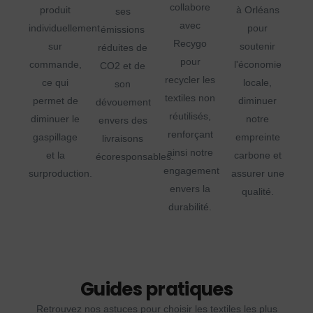
collabore
produit
à Orléans
ses
avec
individuellement
pour
émissions
Recygo
sur
soutenir
réduites de
pour
commande,
l'économie
CO2 et de
recycler les
ce qui
locale,
son
textiles non
permet de
diminuer
dévouement
réutilisés,
diminuer le
notre
envers des
renforçant
gaspillage
empreinte
livraisons
ainsi notre
et la
carbone et
écoresponsables.
engagement
surproduction.
assurer une
envers la
qualité.
durabilité.
Guides pratiques
Retrouvez nos astuces pour choisir les textiles les plus