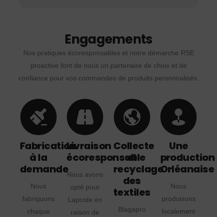
Engagements
Nos pratiques écoresponsables et notre démarche RSE
proactive font de nous un partenaire de choix et de
confiance pour vos commandes de produits personnalisés.
Fabrication
Livraison
Collecte
Une
à la
écoresponsable
et
production
demande
recyclage
Orléanaise
Nous avons
des
Nous
Nous
opté pour
textiles
fabriquons
produisons
Laposte en
Blagapro
chaque
localement
raison de