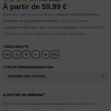
À partir de
59,99
€
Doudoune sans manches femme,
chaude et ultra-légère en
polyester et polyamide résistants
. Facile d’entretien
et
compressible dans son sac de rangement
. Certifiée OEKO-
TEX avec 2 poches zippées pour plus de commodité.
TAILLE ADULTE
XS
S
M
L
XL
XXL
TYPE DE PERSONNALISATION
AJOUTER UN PRÉNOM ?
Donnez un style unique en personnalisant avec un prénom !