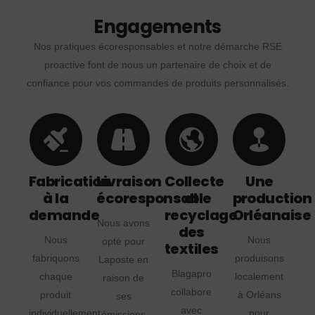
Engagements
Nos pratiques écoresponsables et notre démarche RSE
proactive font de nous un partenaire de choix et de
confiance pour vos commandes de produits personnalisés.
Fabrication
Livraison
Collecte
Une
à la
écoresponsable
et
production
demande
recyclage
Orléanaise
Nous avons
des
Nous
Nous
opté pour
textiles
fabriquons
produisons
Laposte en
Blagapro
chaque
localement
raison de
collabore
produit
à Orléans
ses
avec
individuellement
pour
émissions