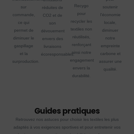
Recygo
sur
soutenir
réduites de
pour
commande,
l'économie
CO2 et de
recycler les
ce qui
locale,
son
textiles non
permet de
diminuer
dévouement
réutilisés,
diminuer le
notre
envers des
renforçant
gaspillage
empreinte
livraisons
ainsi notre
et la
carbone et
écoresponsables.
engagement
surproduction.
assurer une
envers la
qualité.
durabilité.
Guides pratiques
Retrouvez nos astuces pour choisir les textiles les plus
adaptés à vos exigences sportives et pour entretenir vos