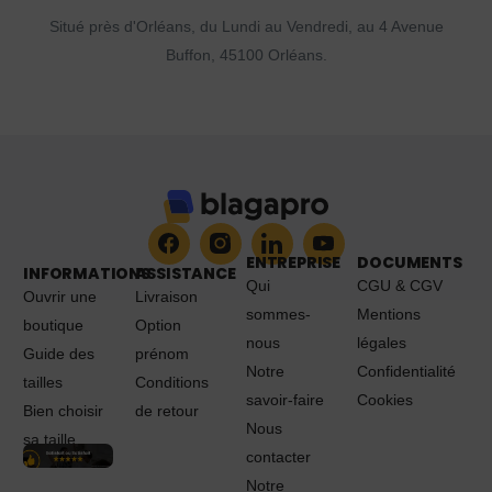
Situé près d'Orléans, du Lundi au Vendredi, au 4 Avenue
Buffon, 45100 Orléans.
ENTREPRISE
DOCUMENTS
INFORMATIONS
ASSISTANCE
Qui
CGU & CGV
Ouvrir une
Livraison
sommes-
Mentions
boutique
Option
nous
légales
Guide des
prénom
Notre
Confidentialité
tailles
Conditions
savoir-faire
Cookies
Bien choisir
de retour
Nous
sa taille
contacter
Notre