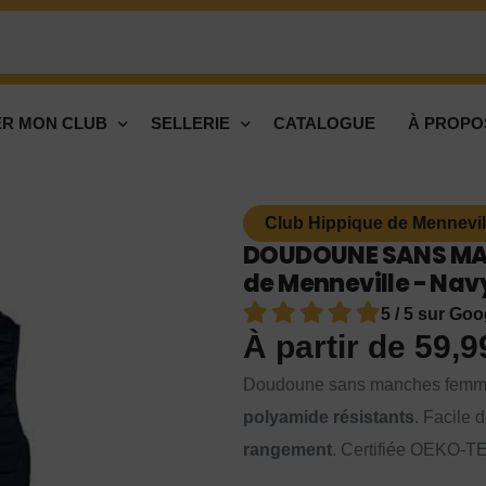
R MON CLUB
SELLERIE
CATALOGUE
À PROPO
Club Hippique de Mennevil
DOUDOUNE SANS MAN
de Menneville - Navy
5 / 5 sur Goo
À partir de
59,
Doudoune sans manches fem
polyamide résistants
. Facile 
rangement
. Certifiée OEKO-T