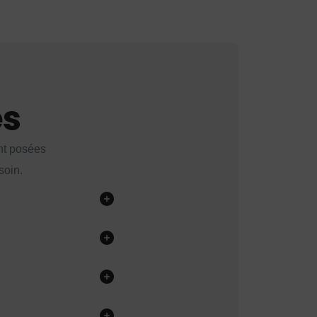
es
nt posées
soin.