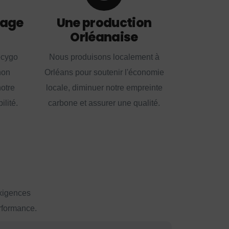
lage
Une production
Orléanaise
ecygo
Nous produisons localement à
non
Orléans pour soutenir l'économie
notre
locale, diminuer notre empreinte
lité.
carbone et assurer une qualité.
exigences
erformance.