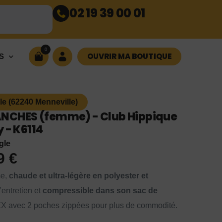
02 19 39 00 01
0
OUVRIR MA BOUTIQUE
S
le (62240 Menneville)
CHES (femme) - Club Hippique
 - K6114
gle
99
€
me,
chaude et ultra-légère en polyester et
d’entretien et
compressible dans son sac de
EX avec 2 poches zippées pour plus de commodité.