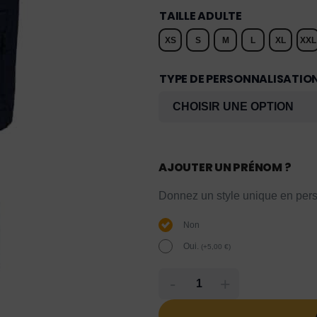
TAILLE ADULTE
XS
S
M
L
XL
XXL
TYPE DE PERSONNALISATIO
AJOUTER UN PRÉNOM ?
Donnez un style unique en pers
Non
Oui.
(
+
5,00
€
)
-
+