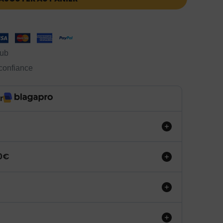
lub
 confiance
r
50€