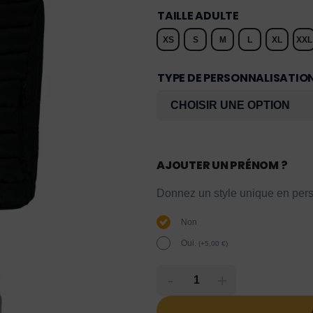
TAILLE ADULTE
XS
S
M
L
XL
XXL
TYPE DE PERSONNALISATIO
AJOUTER UN PRÉNOM ?
Donnez un style unique en pers
Non
Oui.
(
+
5,00
€
)
-
+