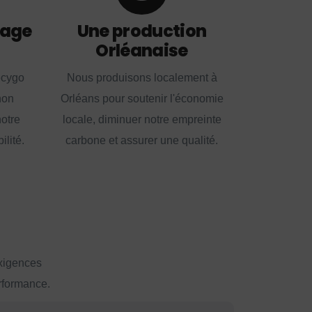
lage
Une production
Orléanaise
ecygo
Nous produisons localement à
non
Orléans pour soutenir l'économie
notre
locale, diminuer notre empreinte
lité.
carbone et assurer une qualité.
exigences
erformance.