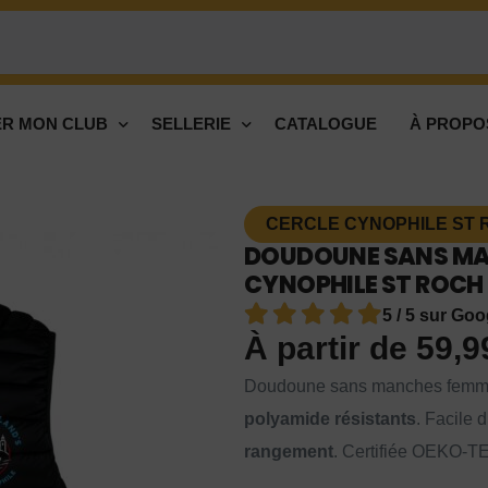
R MON CLUB
SELLERIE
CATALOGUE
À PROPO
CERCLE CYNOPHILE ST R
DOUDOUNE SANS MA
CYNOPHILE ST ROCH L
5 / 5 sur Goo
À partir de
59,
Doudoune sans manches fem
polyamide résistants
. Facile 
rangement
. Certifiée OEKO-T