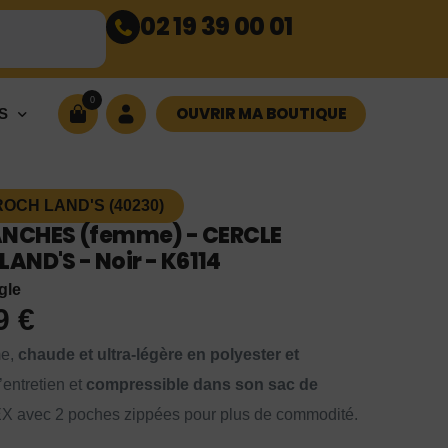
02 19 39 00 01
0
OUVRIR MA BOUTIQUE
S
OCH LAND'S (40230)
NCHES (femme) - CERCLE
AND'S - Noir - K6114
gle
99
€
me,
chaude et ultra-légère en polyester et
d’entretien et
compressible dans son sac de
EX avec 2 poches zippées pour plus de commodité.