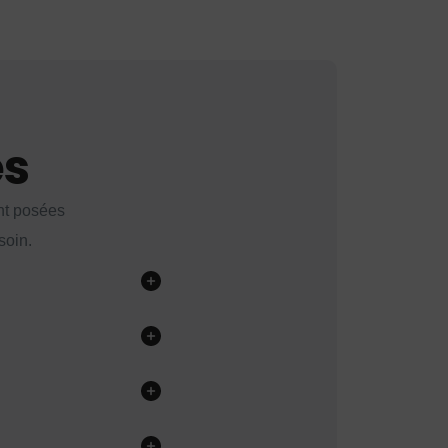
es
nt posées
soin.