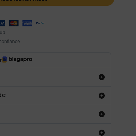
lub
 confiance
r
50€