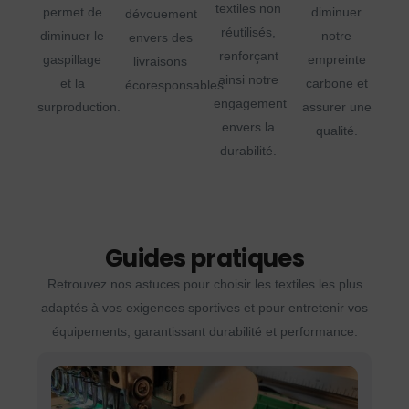
textiles non
permet de
diminuer
dévouement
réutilisés,
diminuer le
notre
envers des
renforçant
gaspillage
empreinte
livraisons
ainsi notre
et la
carbone et
écoresponsables.
engagement
surproduction.
assurer une
envers la
qualité.
durabilité.
Guides pratiques
Retrouvez nos astuces pour choisir les textiles les plus
adaptés à vos exigences sportives et pour entretenir vos
équipements, garantissant durabilité et performance.