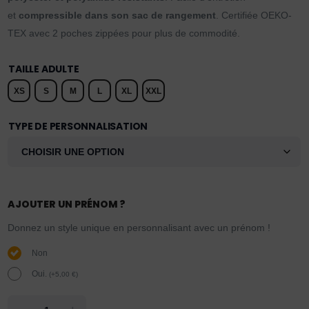
et
compressible dans son sac de rangement
. Certifiée OEKO-
TEX avec 2 poches zippées pour plus de commodité.
TAILLE ADULTE
XS
S
M
L
XL
XXL
TYPE DE PERSONNALISATION
AJOUTER UN PRÉNOM ?
Donnez un style unique en personnalisant avec un prénom !
Non
Oui.
(
+
5,00
€
)