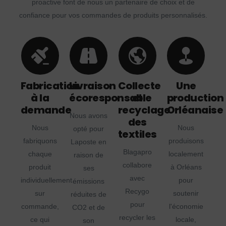
proactive font de nous un partenaire de choix et de
confiance pour vos commandes de produits personnalisés.
Fabrication
Livraison
Collecte
Une
à la
écoresponsable
et
production
demande
recyclage
Orléanaise
Nous avons
des
Nous
Nous
opté pour
textiles
fabriquons
produisons
Laposte en
Blagapro
chaque
localement
raison de
collabore
produit
à Orléans
ses
avec
individuellement
pour
émissions
Recygo
sur
soutenir
réduites de
pour
commande,
l'économie
CO2 et de
recycler les
ce qui
locale,
son