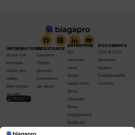
ENTREPRISE
DOCUMENTS
INFORMATIONS
ASSISTANCE
Qui
CGU & CGV
Ouvrir une
Livraison
sommes-
Mentions
boutique
Option
nous
légales
Guide des
prénom
Notre
Confidentialité
tailles
Conditions
savoir-faire
Cookies
Bien choisir
de retour
Nous
sa taille
contacter
Notre
engagement
Guide du
Pro