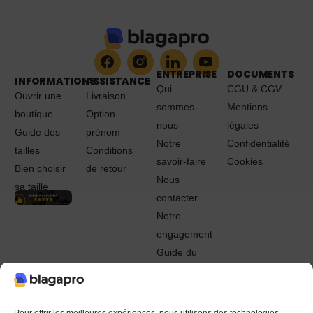
ENTREPRISE
DOCUMENTS
INFORMATIONS
ASSISTANCE
Qui
CGU & CGV
Ouvrir une
Livraison
sommes-
Mentions
boutique
Option
nous
légales
Guide des
prénom
Notre
Confidentialité
tailles
Conditions
savoir-faire
Cookies
Bien choisir
de retour
Nous
sa taille
contacter
Notre
engagement
Guide du
Pro
© 2022 - 2024 Blagapro. Tous droits réservés. Textiles
personnalisés à Orléans