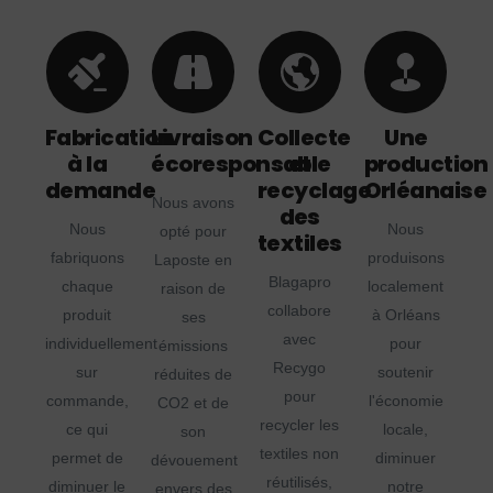
Fabrication
Livraison
Collecte
Une
à la
écoresponsable
et
production
demande
recyclage
Orléanaise
Nous avons
des
Nous
Nous
opté pour
textiles
fabriquons
produisons
Laposte en
Blagapro
chaque
localement
raison de
collabore
produit
à Orléans
ses
avec
individuellement
pour
émissions
Recygo
sur
soutenir
réduites de
pour
commande,
l'économie
CO2 et de
recycler les
ce qui
locale,
son
textiles non
permet de
diminuer
dévouement
réutilisés,
diminuer le
notre
envers des