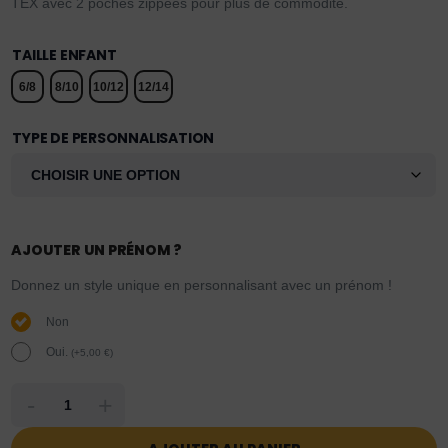
TEX avec 2 poches zippées pour plus de commodité.
TAILLE ENFANT
6/8
8/10
10/12
12/14
TYPE DE PERSONNALISATION
AJOUTER UN PRÉNOM ?
Donnez un style unique en personnalisant avec un prénom !
Non
Oui.
(
+
5,00
€
)
-
+