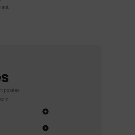
ient.
es
nt posées
soin.