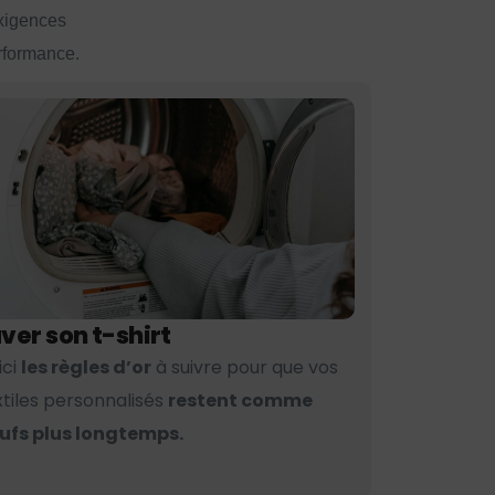
exigences
erformance.
ver son t-shirt
ici
les règles d’or
à suivre pour que vos
xtiles personnalisés
restent comme
ufs plus longtemps.