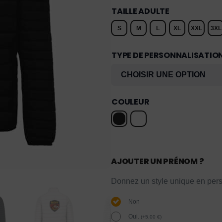
TAILLE ADULTE
S
M
L
XL
XXL
3XL
TYPE DE PERSONNALISATIO
COULEUR
AJOUTER UN PRÉNOM ?
Donnez un style unique en pers
Non
Oui.
(
+
5,00
€
)