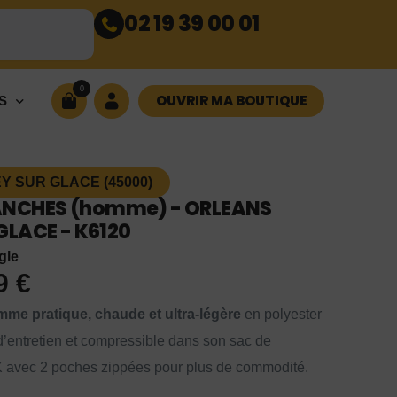
02 19 39 00 01
0
OUVRIR MA BOUTIQUE
S
 SUR GLACE (45000)
NCHES (homme) - ORLEANS
GLACE - K6120
gle
99
€
 pratique, chaude et ultra-légère
en polyester
 d’entretien et compressible dans son sac de
 avec 2 poches zippées pour plus de commodité.