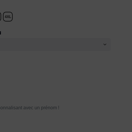
4XL
N
onnalisant avec un prénom !