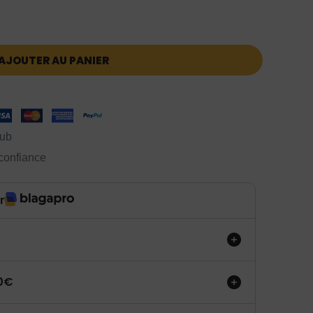
AJOUTER AU PANIER
lub
 confiance
r
50€