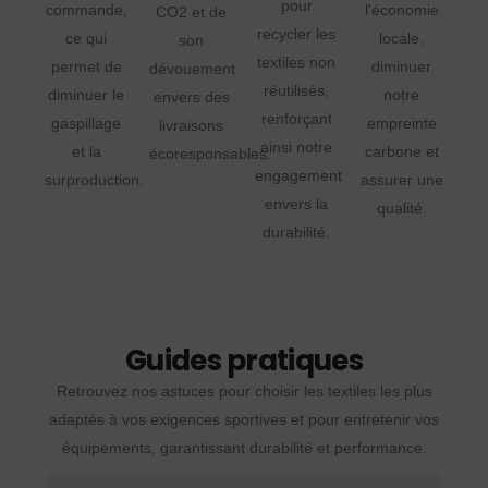
pour
commande,
l'économie
CO2 et de
recycler les
ce qui
locale,
son
textiles non
permet de
diminuer
dévouement
réutilisés,
diminuer le
notre
envers des
renforçant
gaspillage
empreinte
livraisons
ainsi notre
et la
carbone et
écoresponsables.
engagement
surproduction.
assurer une
envers la
qualité.
durabilité.
Guides pratiques
Retrouvez nos astuces pour choisir les textiles les plus
adaptés à vos exigences sportives et pour entretenir vos
équipements, garantissant durabilité et performance.