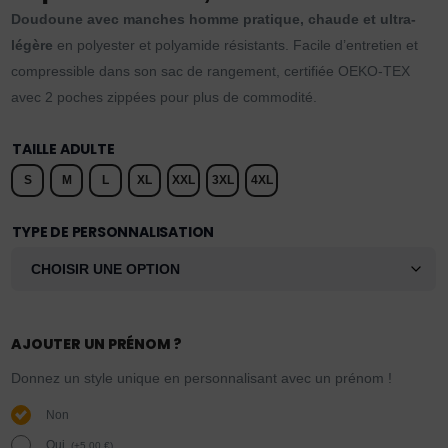
Doudoune avec manches homme pratique, chaude et ultra-
légère
en polyester et polyamide résistants. Facile d’entretien et
compressible dans son sac de rangement, certifiée OEKO-TEX
avec 2 poches zippées pour plus de commodité.
TAILLE ADULTE
S
M
L
XL
XXL
3XL
4XL
TYPE DE PERSONNALISATION
AJOUTER UN PRÉNOM ?
Donnez un style unique en personnalisant avec un prénom !
Non
Oui.
(
+
5,00
€
)