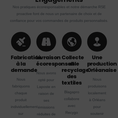
Nos pratiques écoresponsables et notre démarche RSE
proactive font de nous un partenaire de choix et de
confiance pour vos commandes de produits personnalisés.
Fabrication
Livraison
Collecte
Une
à la
écoresponsable
et
production
demande
recyclage
Orléanaise
Nous avons
des
Nous
Nous
opté pour
textiles
fabriquons
produisons
Laposte en
Blagapro
chaque
localement
raison de
collabore
produit
à Orléans
ses
avec
individuellement
pour
émissions
Recygo
sur
soutenir
réduites de