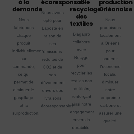
à la
écoresponsable
et
production
demande
recyclage
Orléanaise
Nous avons
des
Nous
Nous
opté pour
textiles
fabriquons
produisons
Laposte en
Blagapro
chaque
localement
raison de
collabore
produit
à Orléans
ses
avec
individuellement
pour
émissions
Recygo
sur
soutenir
réduites de
pour
commande,
l'économie
CO2 et de
recycler les
ce qui
locale,
son
textiles non
permet de
diminuer
dévouement
réutilisés,
diminuer le
notre
envers des
renforçant
gaspillage
empreinte
livraisons
ainsi notre
et la
carbone et
écoresponsables.
engagement
surproduction.
assurer une
envers la
qualité.
durabilité.