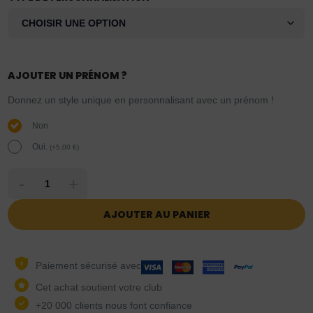
AJOUTER UN PRÉNOM ?
Donnez un style unique en personnalisant avec un prénom !
Non
Oui.
(
+
5,00
€
)
-
+
AJOUTER AU PANIER
Paiement sécurisé avec
Cet achat soutient votre club
+20 000 clients nous font confiance