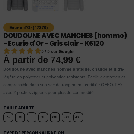
Ecurie d'Or (47370)
DOUDOUNE AVEC MANCHES (homme)
- Ecurie d'Or - Gris clair - K6120
5 / 5 sur Google
À partir de
74,99
€
Doudoune avec manches homme pratique, chaude et ultra-
légère
en polyester et polyamide résistants. Facile d’entretien et
compressible dans son sac de rangement, certifiée OEKO-TEX
avec 2 poches zippées pour plus de commodité.
TAILLE ADULTE
S
M
L
XL
XXL
3XL
4XL
TYPE DE PERSONNALISATION