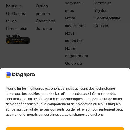
sommes-
Mentions
boutique
Option
nous
légales
Guide des
prénom
Notre
Confidentialité
tailles
Conditions
savoir-faire
Cookies
Bien choisir
de retour
Nous
sa taille
contacter
Notre
engagement
Guide du
Pro
© 2022 - 2024 Blagapro. Tous droits réservés. Textiles
personnalisés à Orléans
Pour offrir les meilleures expériences, nous utilisons des technologies
telles que les cookies pour stocker et/ou accéder aux informations des
appareils. Le fait de consentir à ces technologies nous permettra de traiter
des données telles que le comportement de navigation ou les ID uniques
sur ce site. Le fait de ne pas consentir ou de retirer son consentement peut
avoir un effet négatif sur certaines caractéristiques et fonctions.