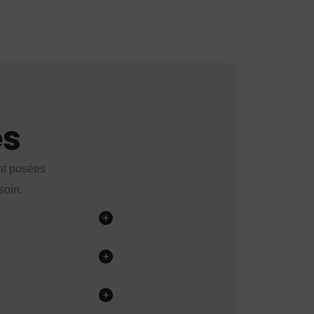
es
nt posées
soin.