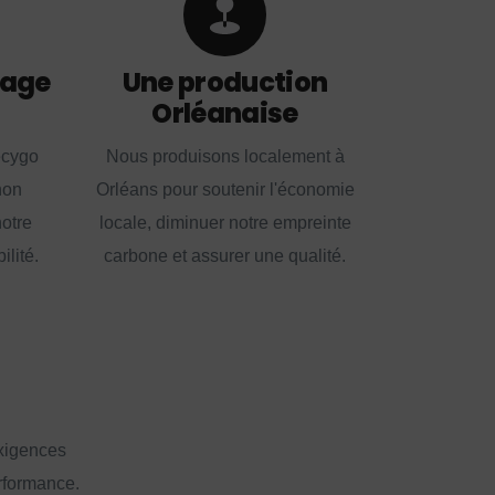
lage
Une production
Orléanaise
ecygo
Nous produisons localement à
non
Orléans pour soutenir l'économie
notre
locale, diminuer notre empreinte
lité.
carbone et assurer une qualité.
exigences
erformance.