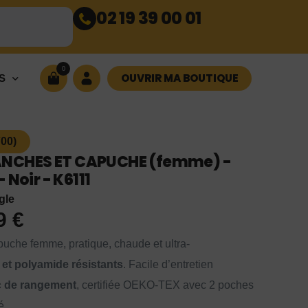
02 19 39 00 01
0
OUVRIR MA BOUTIQUE
S
00)
NCHES ET CAPUCHE (femme) -
 Noir - K6111
gle
99
€
che femme, pratique, chaude et ultra-
 et polyamide résistants
. Facile d’entretien
c de rangement
, certifiée OEKO-TEX avec 2 poches
é.