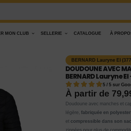
R MON CLUB
SELLERIE
CATALOGUE
À PROPO
BERNARD Lauryne EI (377
DOUDOUNE AVEC MA
BERNARD Lauryne EI -
5 / 5 sur Goo
À partir de
79,
Doudoune avec manches et capu
légère,
fabriquée en polyester
et
compressible dans son sa
zippées pour plus de commodit