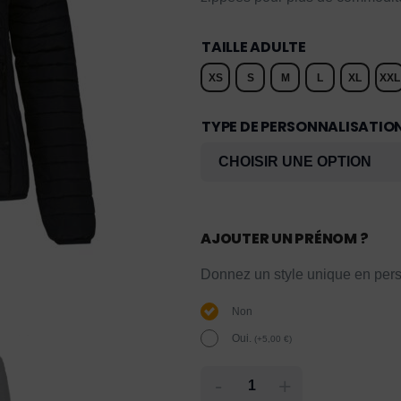
TAILLE ADULTE
XS
S
M
L
XL
XXL
TYPE DE PERSONNALISATIO
AJOUTER UN PRÉNOM ?
Donnez un style unique en pers
Non
Oui.
(
+
5,00
€
)
-
+