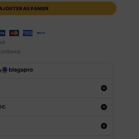
AJOUTER AU PANIER
lub
 confiance
r
50€