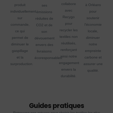
collabore
produit
à Orléans
ses
avec
individuellement
pour
émissions
Recygo
sur
soutenir
réduites de
pour
commande,
l'économie
CO2 et de
recycler les
ce qui
locale,
son
textiles non
permet de
diminuer
dévouement
réutilisés,
diminuer le
notre
envers des
renforçant
gaspillage
empreinte
livraisons
ainsi notre
et la
carbone et
écoresponsables.
engagement
surproduction.
assurer une
envers la
qualité.
durabilité.
Guides pratiques
Retrouvez nos astuces pour choisir les textiles les plus