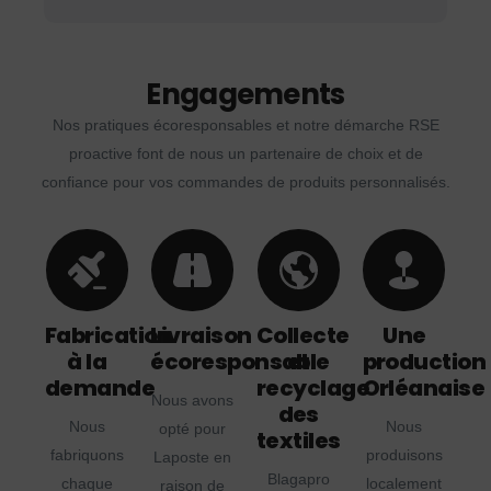
Engagements
Nos pratiques écoresponsables et notre démarche RSE
proactive font de nous un partenaire de choix et de
confiance pour vos commandes de produits personnalisés.
Fabrication
Livraison
Collecte
Une
à la
écoresponsable
et
production
demande
recyclage
Orléanaise
Nous avons
des
Nous
Nous
opté pour
textiles
fabriquons
produisons
Laposte en
Blagapro
chaque
localement
raison de