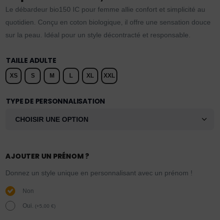
Le débardeur bio150 IC pour femme allie confort et simplicité au
quotidien. Conçu en coton biologique, il offre une sensation douce
sur la peau. Idéal pour un style décontracté et responsable.
TAILLE ADULTE
XS
S
M
L
XL
XXL
TYPE DE PERSONNALISATION
AJOUTER UN PRÉNOM ?
Donnez un style unique en personnalisant avec un prénom !
Non
Oui.
(
+
5,00
€
)