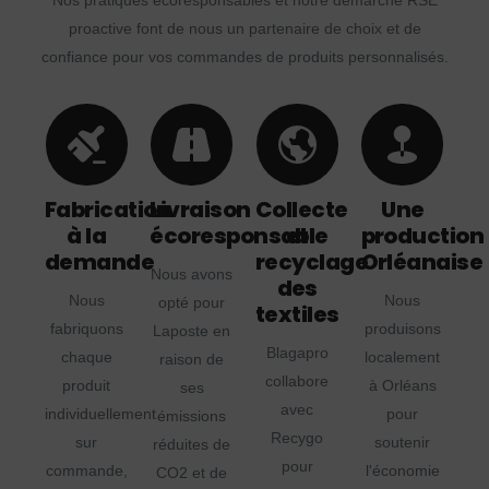
Nos pratiques écoresponsables et notre démarche RSE
proactive font de nous un partenaire de choix et de
confiance pour vos commandes de produits personnalisés.
Fabrication
Livraison
Collecte
Une
à la
écoresponsable
et
production
demande
recyclage
Orléanaise
Nous avons
des
Nous
Nous
opté pour
textiles
fabriquons
produisons
Laposte en
Blagapro
chaque
localement
raison de
collabore
produit
à Orléans
ses
avec
individuellement
pour
émissions
Recygo
sur
soutenir
réduites de
pour
commande,
l'économie
CO2 et de