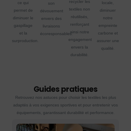
recycler les
ce qui
locale,
son
textiles non
permet de
diminuer
dévouement
réutilisés,
diminuer le
notre
envers des
renforçant
gaspillage
empreinte
livraisons
ainsi notre
et la
carbone et
écoresponsables.
engagement
surproduction.
assurer une
envers la
qualité.
durabilité.
Guides pratiques
Retrouvez nos astuces pour choisir les textiles les plus
adaptés à vos exigences sportives et pour entretenir vos
équipements, garantissant durabilité et performance.