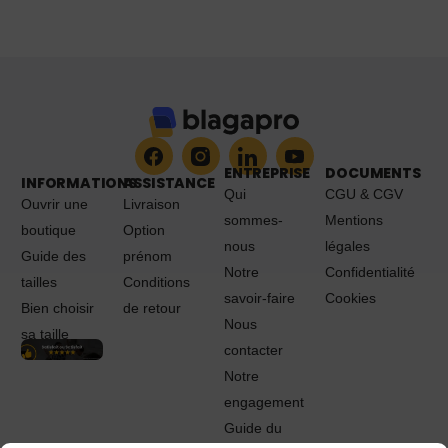
ENTREPRISE
DOCUMENTS
INFORMATIONS
ASSISTANCE
Qui
CGU & CGV
Ouvrir une
Livraison
sommes-
Mentions
boutique
Option
nous
légales
Guide des
prénom
Notre
Confidentialité
tailles
Conditions
savoir-faire
Cookies
Bien choisir
de retour
Nous
sa taille
contacter
Notre
engagement
Guide du