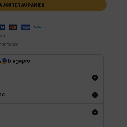
AJOUTER AU PANIER
lub
 confiance
r
50€