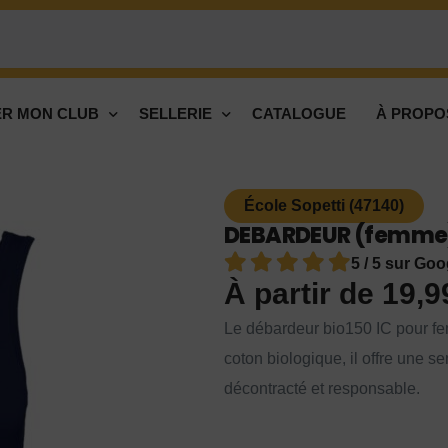
R MON CLUB
SELLERIE
CATALOGUE
À PROPO
École Sopetti (47140)
DEBARDEUR (femme) -
5 / 5 sur Goo
À partir de
19,
Le débardeur bio150 IC pour fem
coton biologique, il offre une s
décontracté et responsable.