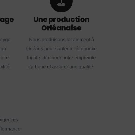
lage
Une production
Orléanaise
ecygo
Nous produisons localement à
non
Orléans pour soutenir l'économie
notre
locale, diminuer notre empreinte
lité.
carbone et assurer une qualité.
exigences
erformance.