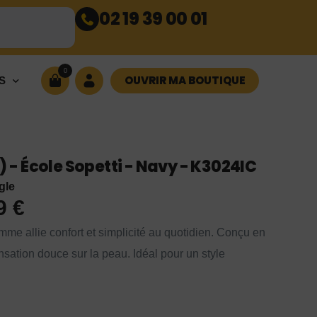
02 19 39 00 01
0
OUVRIR MA BOUTIQUE
S
 École Sopetti - Navy - K3024IC
gle
99
€
me allie confort et simplicité au quotidien. Conçu en
ensation douce sur la peau. Idéal pour un style