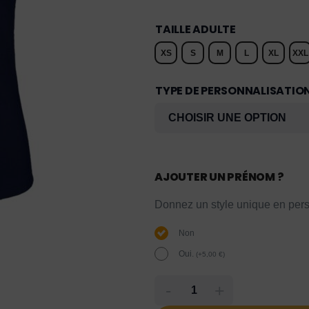
TAILLE ADULTE
XS
S
M
L
XL
XXL
TYPE DE PERSONNALISATIO
AJOUTER UN PRÉNOM ?
Donnez un style unique en pers
Non
Oui.
(
+
5,00
€
)
-
+