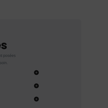
es
nt posées
soin.