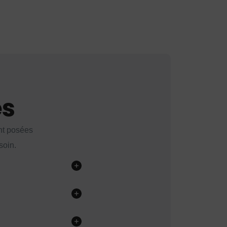
es
nt posées
soin.