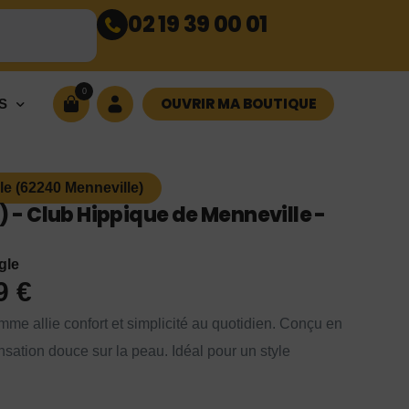
02 19 39 00 01
0
OUVRIR MA BOUTIQUE
S
le (62240 Menneville)
- Club Hippique de Menneville -
gle
99
€
me allie confort et simplicité au quotidien. Conçu en
ensation douce sur la peau. Idéal pour un style