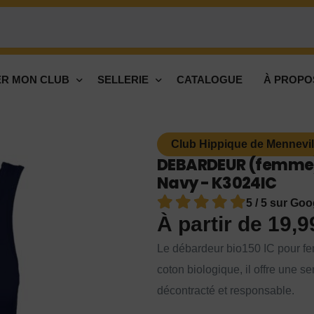
R MON CLUB
SELLERIE
CATALOGUE
À PROPO
Club Hippique de Mennevil
DEBARDEUR (femme) 
Navy - K3024IC
5 / 5 sur Goo
À partir de
19,
Le débardeur bio150 IC pour fem
coton biologique, il offre une s
décontracté et responsable.