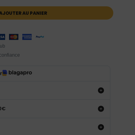
AJOUTER AU PANIER
lub
 confiance
r
50€