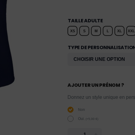
TAILLE ADULTE
XS
S
M
L
XL
XXL
TYPE DE PERSONNALISATIO
AJOUTER UN PRÉNOM ?
Donnez un style unique en pers
Non
Oui.
(
+
5,00
€
)
-
+