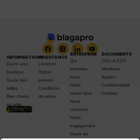
ENTREPRISE
DOCUMENTS
INFORMATIONS
ASSISTANCE
Qui
CGU & CGV
Ouvrir une
Livraison
sommes-
Mentions
boutique
Option
nous
légales
Guide des
prénom
Notre
Confidentialité
tailles
Conditions
savoir-faire
Cookies
Bien choisir
de retour
Nous
sa taille
contacter
Notre
engagement
Guide du