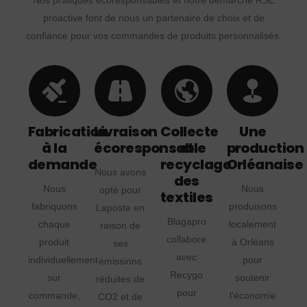
Nos pratiques écoresponsables et notre démarche RSE
proactive font de nous un partenaire de choix et de
confiance pour vos commandes de produits personnalisés.
Fabrication
Livraison
Collecte
Une
à la
écoresponsable
et
production
demande
recyclage
Orléanaise
Nous avons
des
Nous
Nous
opté pour
textiles
fabriquons
produisons
Laposte en
Blagapro
chaque
localement
raison de
collabore
produit
à Orléans
ses
avec
individuellement
pour
émissions
Recygo
sur
soutenir
réduites de
pour
commande,
l'économie
CO2 et de