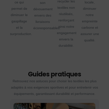
recycler les
ce qui
locale,
son
textiles non
permet de
diminuer
dévouement
réutilisés,
diminuer le
notre
envers des
renforçant
gaspillage
empreinte
livraisons
ainsi notre
et la
carbone et
écoresponsables.
engagement
surproduction.
assurer une
envers la
qualité.
durabilité.
Guides pratiques
Retrouvez nos astuces pour choisir les textiles les plus
adaptés à vos exigences sportives et pour entretenir vos
équipements, garantissant durabilité et performance.