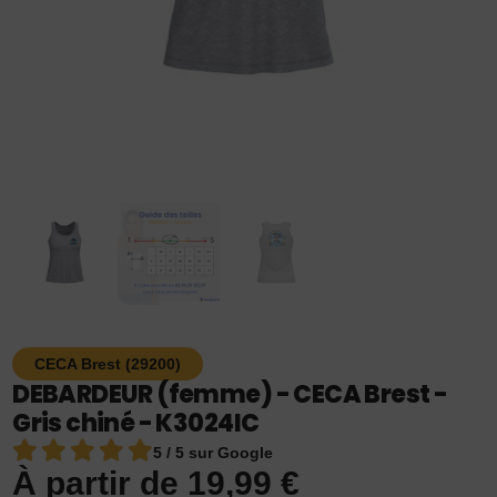
CECA Brest (29200)
DEBARDEUR (femme) - CECA Brest -
Gris chiné - K3024IC
5 / 5 sur Google
À partir de
19,99
€