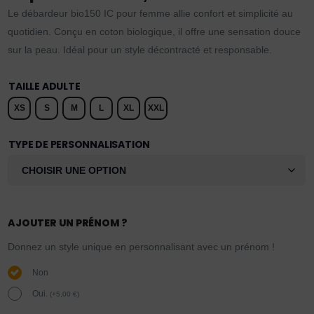
Le débardeur bio150 IC pour femme allie confort et simplicité au
quotidien. Conçu en coton biologique, il offre une sensation douce
sur la peau. Idéal pour un style décontracté et responsable.
TAILLE ADULTE
XS
S
M
L
XL
XXL
TYPE DE PERSONNALISATION
AJOUTER UN PRÉNOM ?
Donnez un style unique en personnalisant avec un prénom !
Non
Oui.
(
+
5,00
€
)