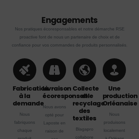
Engagements
Nos pratiques écoresponsables et notre démarche RSE
proactive font de nous un partenaire de choix et de
confiance pour vos commandes de produits personnalisés.
Fabrication
Livraison
Collecte
Une
à la
écoresponsable
et
production
demande
recyclage
Orléanaise
Nous avons
des
Nous
Nous
opté pour
textiles
fabriquons
produisons
Laposte en
Blagapro
chaque
localement
raison de
collabore
produit
à Orléans