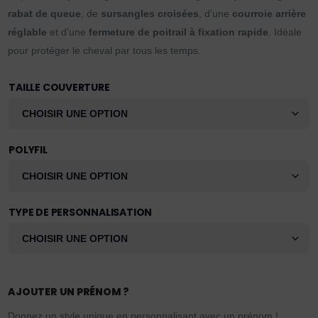
rabat de queue
, de
sursangles croisées
, d’une
courroie arrière
réglable
et d’une
fermeture de poitrail à fixation rapide
. Idéale
pour protéger le cheval par tous les temps.
TAILLE COUVERTURE
POLYFIL
TYPE DE PERSONNALISATION
AJOUTER UN PRÉNOM ?
Donnez un style unique en personnalisant avec un prénom !