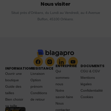
Nous visiter
Situé près d'Orléans, du Lundi au Vendredi, au 4 Avenue
Buffon, 45100 Orléans.
ENTREPRISE
DOCUMENTS
INFORMATIONS
ASSISTANCE
Qui
CGU & CGV
Ouvrir une
Livraison
sommes-
Mentions
boutique
Option
nous
légales
Guide des
prénom
Notre
Confidentialité
tailles
Conditions
savoir-faire
Cookies
Bien choisir
de retour
Nous
sa taille
contacter