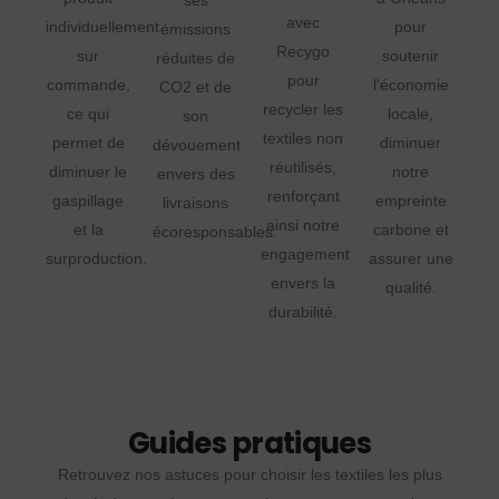
ses
avec
individuellement
pour
émissions
Recygo
sur
soutenir
réduites de
pour
commande,
l'économie
CO2 et de
recycler les
ce qui
locale,
son
textiles non
permet de
diminuer
dévouement
réutilisés,
diminuer le
notre
envers des
renforçant
gaspillage
empreinte
livraisons
ainsi notre
et la
carbone et
écoresponsables.
engagement
surproduction.
assurer une
envers la
qualité.
durabilité.
Guides pratiques
Retrouvez nos astuces pour choisir les textiles les plus