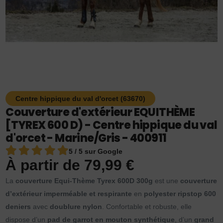
Centre hippique du val d'orcet (63670)
Couverture d'extérieur EQUITHÈME
[TYREX 600 D) - Centre hippique du val
d'orcet - Marine/Gris - 400911
5 / 5 sur Google
À partir de
79,99
€
La
couverture Equi-Thème Tyrex 600D 300g
est une
couverture
d’extérieur imperméable et respirante
en
polyester ripstop 600
deniers
avec
doublure nylon
. Confortable et robuste, elle
dispose d’un
pad de garrot en mouton synthétique
, d’un
grand