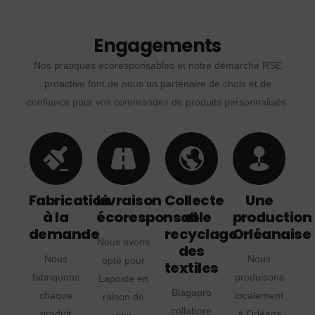
Engagements
Nos pratiques écoresponsables et notre démarche RSE
proactive font de nous un partenaire de choix et de
confiance pour vos commandes de produits personnalisés.
Fabrication
Livraison
Collecte
Une
à la
écoresponsable
et
production
demande
recyclage
Orléanaise
Nous avons
des
Nous
Nous
opté pour
textiles
fabriquons
produisons
Laposte en
Blagapro
chaque
localement
raison de
collabore
produit
à Orléans