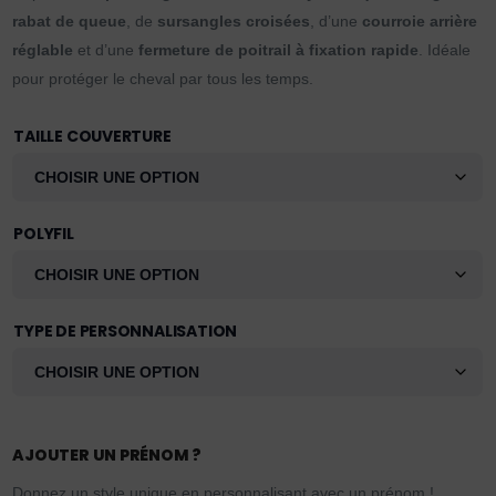
rabat de queue
, de
sursangles croisées
, d’une
courroie arrière
réglable
et d’une
fermeture de poitrail à fixation rapide
. Idéale
pour protéger le cheval par tous les temps.
TAILLE COUVERTURE
POLYFIL
TYPE DE PERSONNALISATION
AJOUTER UN PRÉNOM ?
Donnez un style unique en personnalisant avec un prénom !