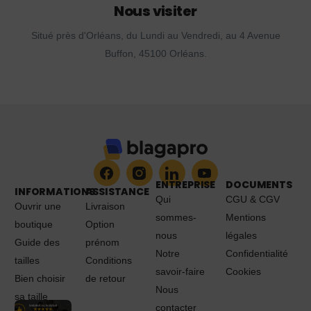
Nous visiter
Situé près d'Orléans, du Lundi au Vendredi, au 4 Avenue
Buffon, 45100 Orléans.
ENTREPRISE
DOCUMENTS
INFORMATIONS
ASSISTANCE
Qui
CGU & CGV
Ouvrir une
Livraison
sommes-
Mentions
boutique
Option
nous
légales
Guide des
prénom
Notre
Confidentialité
tailles
Conditions
savoir-faire
Cookies
Bien choisir
de retour
Nous
sa taille
contacter