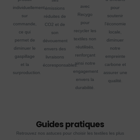
ses
avec
individuellement
pour
émissions
Recygo
sur
soutenir
réduites de
pour
commande,
l'économie
CO2 et de
recycler les
ce qui
locale,
son
textiles non
permet de
diminuer
dévouement
réutilisés,
diminuer le
notre
envers des
renforçant
gaspillage
empreinte
livraisons
ainsi notre
et la
carbone et
écoresponsables.
engagement
surproduction.
assurer une
envers la
qualité.
durabilité.
Guides pratiques
Retrouvez nos astuces pour choisir les textiles les plus