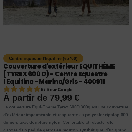
Centre Equestre l'Equifine (65700)
Couverture d'extérieur EQUITHÈME
[TYREX 600 D) - Centre Equestre
l'Equifine - Marine/Gris - 400911
5 / 5 sur Google
À partir de
79,99
€
La
couverture Equi-Thème Tyrex 600D 300g
est une
couverture
d’extérieur imperméable et respirante
en
polyester ripstop 600
deniers
avec
doublure nylon
. Confortable et robuste, elle
dispose d’un
pad de garrot en mouton synthétique
, d’un
grand