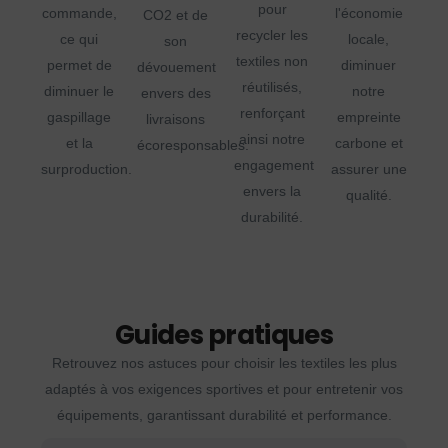
pour
commande,
l'économie
CO2 et de
recycler les
ce qui
locale,
son
textiles non
permet de
diminuer
dévouement
réutilisés,
diminuer le
notre
envers des
renforçant
gaspillage
empreinte
livraisons
ainsi notre
et la
carbone et
écoresponsables.
engagement
surproduction.
assurer une
envers la
qualité.
durabilité.
Guides pratiques
Retrouvez nos astuces pour choisir les textiles les plus
adaptés à vos exigences sportives et pour entretenir vos
équipements, garantissant durabilité et performance.