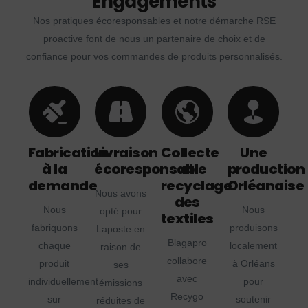
Engagements
Nos pratiques écoresponsables et notre démarche RSE
proactive font de nous un partenaire de choix et de
confiance pour vos commandes de produits personnalisés.
Fabrication
Livraison
Collecte
Une
à la
écoresponsable
et
production
demande
recyclage
Orléanaise
Nous avons
des
Nous
Nous
opté pour
textiles
fabriquons
produisons
Laposte en
Blagapro
chaque
localement
raison de
collabore
produit
à Orléans
ses
avec
individuellement
pour
émissions
Recygo
sur
soutenir
réduites de