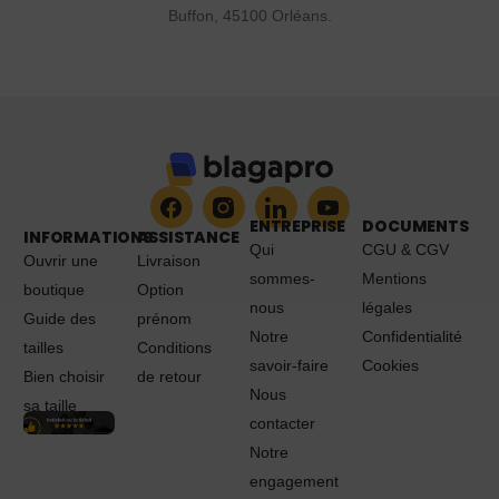
Buffon, 45100 Orléans.
ENTREPRISE
DOCUMENTS
INFORMATIONS
ASSISTANCE
Qui
CGU & CGV
Ouvrir une
Livraison
sommes-
Mentions
boutique
Option
nous
légales
Guide des
prénom
Notre
Confidentialité
tailles
Conditions
savoir-faire
Cookies
Bien choisir
de retour
Nous
sa taille
contacter
Notre
engagement