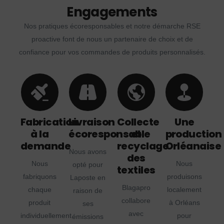
Engagements
Nos pratiques écoresponsables et notre démarche RSE
proactive font de nous un partenaire de choix et de
confiance pour vos commandes de produits personnalisés.
Fabrication
Livraison
Collecte
Une
à la
écoresponsable
et
production
demande
recyclage
Orléanaise
Nous avons
des
Nous
Nous
opté pour
textiles
fabriquons
produisons
Laposte en
Blagapro
chaque
localement
raison de
collabore
produit
à Orléans
ses
avec
individuellement
pour
émissions