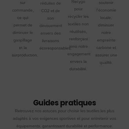
Recygo
sur
soutenir
réduites de
pour
commande,
l'économie
CO2 et de
recycler les
ce qui
locale,
son
textiles non
permet de
diminuer
dévouement
réutilisés,
diminuer le
notre
envers des
renforçant
gaspillage
empreinte
livraisons
ainsi notre
et la
carbone et
écoresponsables.
engagement
surproduction.
assurer une
envers la
qualité.
durabilité.
Guides pratiques
Retrouvez nos astuces pour choisir les textiles les plus
adaptés à vos exigences sportives et pour entretenir vos
équipements, garantissant durabilité et performance.