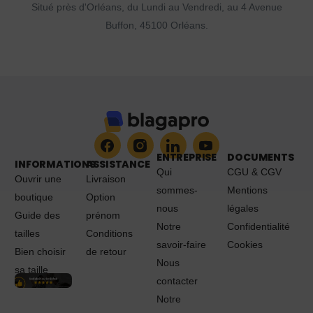
Situé près d'Orléans, du Lundi au Vendredi, au 4 Avenue
Buffon, 45100 Orléans.
ENTREPRISE
DOCUMENTS
INFORMATIONS
ASSISTANCE
Qui
CGU & CGV
Ouvrir une
Livraison
sommes-
Mentions
boutique
Option
nous
légales
Guide des
prénom
Notre
Confidentialité
tailles
Conditions
savoir-faire
Cookies
Bien choisir
de retour
Nous
sa taille
contacter
Notre