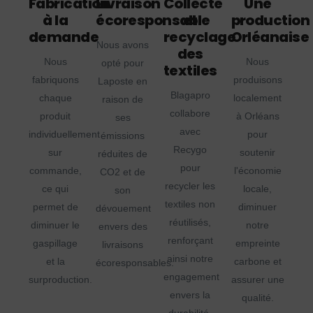
Fabrication
Livraison
Collecte
Une
à la
écoresponsable
et
production
demande
recyclage
Orléanaise
Nous avons
des
Nous
Nous
opté pour
textiles
fabriquons
produisons
Laposte en
Blagapro
chaque
localement
raison de
collabore
produit
à Orléans
ses
avec
individuellement
pour
émissions
Recygo
sur
soutenir
réduites de
pour
commande,
l'économie
CO2 et de
recycler les
ce qui
locale,
son
textiles non
permet de
diminuer
dévouement
réutilisés,
diminuer le
notre
envers des
renforçant
gaspillage
empreinte
livraisons
ainsi notre
et la
carbone et
écoresponsables.
engagement
surproduction.
assurer une
envers la
qualité.