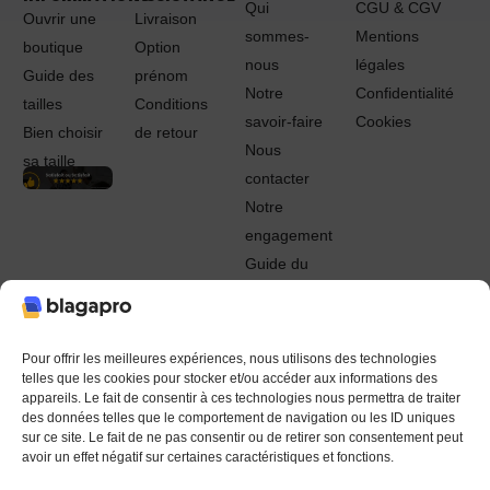
Qui
CGU & CGV
Ouvrir une
Livraison
sommes-
Mentions
boutique
Option
nous
légales
Guide des
prénom
Notre
Confidentialité
tailles
Conditions
savoir-faire
Cookies
Bien choisir
de retour
Nous
sa taille
contacter
Notre
engagement
Guide du
Pro
© 2022 - 2024 Blagapro. Tous droits réservés. Textiles
personnalisés à Orléans
Pour offrir les meilleures expériences, nous utilisons des technologies
telles que les cookies pour stocker et/ou accéder aux informations des
appareils. Le fait de consentir à ces technologies nous permettra de traiter
des données telles que le comportement de navigation ou les ID uniques
sur ce site. Le fait de ne pas consentir ou de retirer son consentement peut
avoir un effet négatif sur certaines caractéristiques et fonctions.