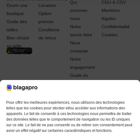
Qui
CGU & CGV
Ouvrir une
Livraison
sommes-
Mentions
boutique
Option
nous
légales
Guide des
prénom
Notre
Confidentialité
tailles
Conditions
savoir-faire
Cookies
Bien choisir
de retour
Nous
sa taille
contacter
Notre
engagement
Guide du
Pro
© 2022 - 2024 Blagapro. Tous droits réservés. Textiles
personnalisés à Orléans
Pour offrir les meilleures expériences, nous utilisons des technologies
telles que les cookies pour stocker et/ou accéder aux informations des
appareils. Le fait de consentir à ces technologies nous permettra de traiter
des données telles que le comportement de navigation ou les ID uniques
sur ce site. Le fait de ne pas consentir ou de retirer son consentement peut
avoir un effet négatif sur certaines caractéristiques et fonctions.