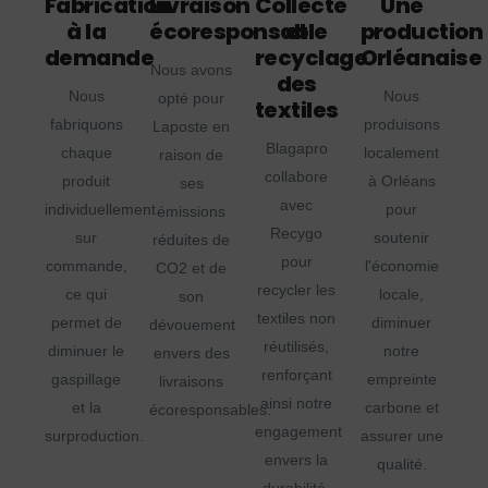
Fabrication
Livraison
Collecte
Une
à la
écoresponsable
et
production
demande
recyclage
Orléanaise
Nous avons
des
Nous
Nous
opté pour
textiles
fabriquons
produisons
Laposte en
Blagapro
chaque
localement
raison de
collabore
produit
à Orléans
ses
avec
individuellement
pour
émissions
Recygo
sur
soutenir
réduites de
pour
commande,
l'économie
CO2 et de
recycler les
ce qui
locale,
son
textiles non
permet de
diminuer
dévouement
réutilisés,
diminuer le
notre
envers des
renforçant
gaspillage
empreinte
livraisons
ainsi notre
et la
carbone et
écoresponsables.
engagement
surproduction.
assurer une
envers la
qualité.