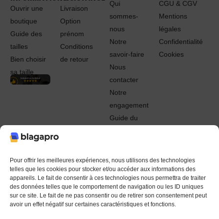
Qui
CGU & CGV
Ouvrir une
Livraison
sommes-
Mentions
boutique
Option
nous
légales
Guide des
prénom
Notre
Confidentialité
tailles
Conditions
savoir-faire
Cookies
Bien choisir
de retour
Nous
sa taille
contacter
Notre
engagement
Guide du
Pro
© 2022 - 2024 Blagapro. Tous droits réservés. Textiles
personnalisés à Orléans
Pour offrir les meilleures expériences, nous utilisons des technologies
telles que les cookies pour stocker et/ou accéder aux informations des
appareils. Le fait de consentir à ces technologies nous permettra de traiter
des données telles que le comportement de navigation ou les ID uniques
sur ce site. Le fait de ne pas consentir ou de retirer son consentement peut
avoir un effet négatif sur certaines caractéristiques et fonctions.