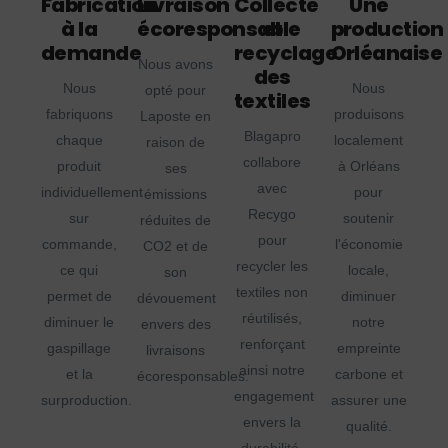
Fabrication
Livraison
Collecte
Une
à la
écoresponsable
et
production
demande
recyclage
Orléanaise
Nous avons
des
Nous
Nous
opté pour
textiles
fabriquons
produisons
Laposte en
Blagapro
chaque
localement
raison de
collabore
produit
à Orléans
ses
avec
individuellement
pour
émissions
Recygo
sur
soutenir
réduites de
pour
commande,
l'économie
CO2 et de
recycler les
ce qui
locale,
son
textiles non
permet de
diminuer
dévouement
réutilisés,
diminuer le
notre
envers des
renforçant
gaspillage
empreinte
livraisons
ainsi notre
et la
carbone et
écoresponsables.
engagement
surproduction.
assurer une
envers la
qualité.