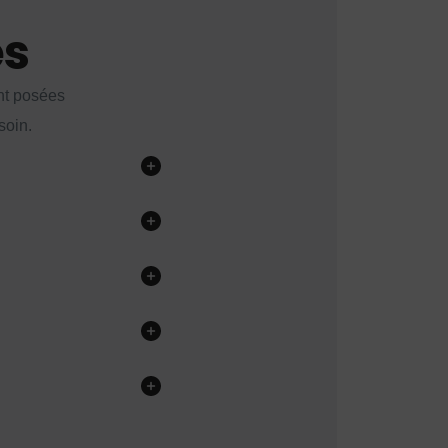
es
nt posées
soin.