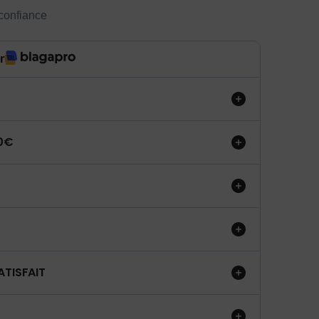
 confiance
r
50€
ATISFAIT