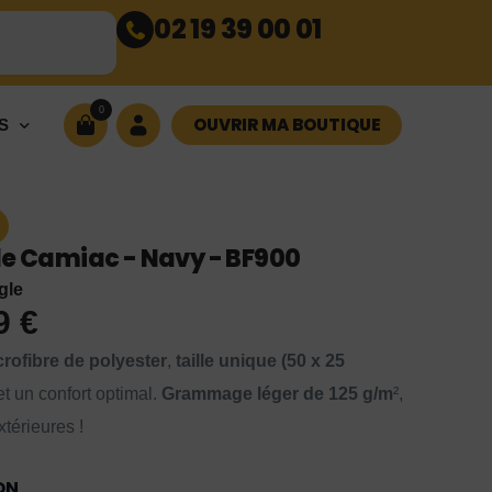
02 19 39 00 01
0
OUVRIR MA BOUTIQUE
S
de Camiac - Navy - BF900
gle
99
€
rofibre de polyester
,
taille unique (50 x 25
t un confort optimal.
Grammage léger de 125 g/m
²,
xtérieures !
ON