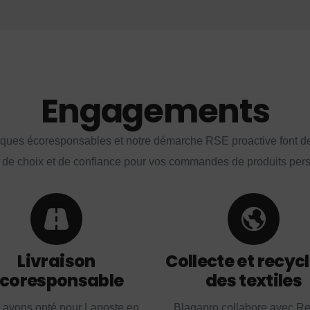
Engagements
iques écoresponsables et notre démarche RSE proactive font d
 de choix et de confiance pour vos commandes de produits per
Livraison
Collecte et recyc
coresponsable
des textiles
 avons opté pour Laposte en
Blagapro collabore avec R