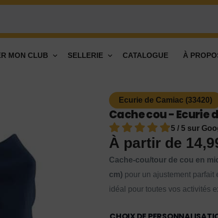
R MON CLUB
SELLERIE
CATALOGUE
À PROPO
Ecurie de Camiac (33420)
Cache cou - Ecurie 
5 / 5 sur Goo
À partir de
14,
Cache-cou/tour de cou en mic
cm)
pour un ajustement parfait e
idéal pour toutes vos activités e
CHOIX DE PERSONNALISATI