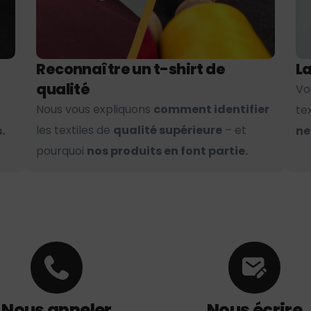
Reconnaître un t-shirt de
La
qualité
Vo
Nous vous expliquons
comment identifier
te
les textiles de
qualité supérieure
– et
.
ne
pourquoi
nos produits en font partie.
Nous appeler
Nous écrire