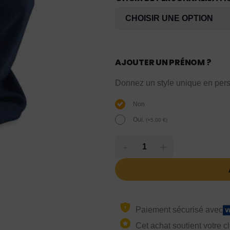
AJOUTER UN PRÉNOM ?
Donnez un style unique en pers
Non
Oui.
(
+
5,00
€
)
-
+
Paiement sécurisé avec
Cet achat soutient votre c