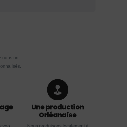
e nous un
sonnalisés.
lage
Une production
Orléanaise
ecygo
Nous produisons localement à