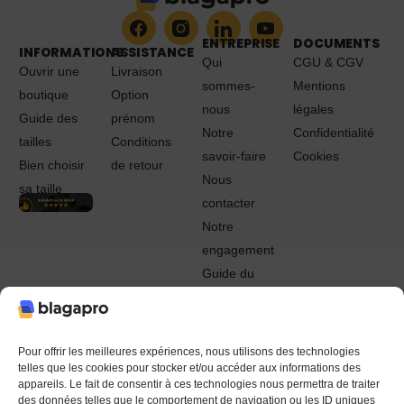
ENTREPRISE
DOCUMENTS
INFORMATIONS
ASSISTANCE
Qui
CGU & CGV
Ouvrir une
Livraison
sommes-
Mentions
boutique
Option
nous
légales
Guide des
prénom
Notre
Confidentialité
tailles
Conditions
savoir-faire
Cookies
Bien choisir
de retour
Nous
sa taille
contacter
Notre
engagement
Guide du
Pro
© 2022 - 2024 Blagapro. Tous droits réservés. Textiles
personnalisés à Orléans
Pour offrir les meilleures expériences, nous utilisons des technologies
telles que les cookies pour stocker et/ou accéder aux informations des
appareils. Le fait de consentir à ces technologies nous permettra de traiter
des données telles que le comportement de navigation ou les ID uniques