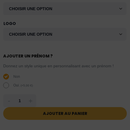
LOGO
AJOUTER UN PRÉNOM ?
Donnez un style unique en personnalisant avec un prénom !
Non
Oui.
(
+
5,00
€
)
-
+
AJOUTER AU PANIER