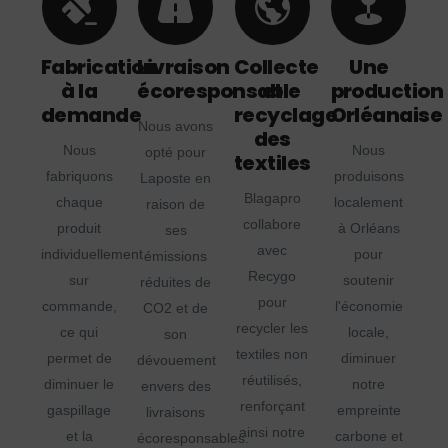
Fabrication
Livraison
Collecte
Une
à la
écoresponsable
et
production
demande
recyclage
Orléanaise
Nous avons
des
Nous
Nous
opté pour
textiles
fabriquons
produisons
Laposte en
Blagapro
chaque
localement
raison de
collabore
produit
à Orléans
ses
avec
individuellement
pour
émissions
Recygo
sur
soutenir
réduites de
pour
commande,
l'économie
CO2 et de
recycler les
ce qui
locale,
son
textiles non
permet de
diminuer
dévouement
réutilisés,
diminuer le
notre
envers des
renforçant
gaspillage
empreinte
livraisons
ainsi notre
et la
carbone et
écoresponsables.