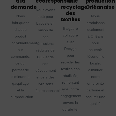
à la
écoresponsable
et
production
demande
recyclage
Orléanaise
Nous avons
des
Nous
Nous
opté pour
textiles
fabriquons
produisons
Laposte en
Blagapro
chaque
localement
raison de
collabore
produit
à Orléans
ses
avec
individuellement
pour
émissions
Recygo
sur
soutenir
réduites de
pour
commande,
l'économie
CO2 et de
recycler les
ce qui
locale,
son
textiles non
permet de
diminuer
dévouement
réutilisés,
diminuer le
notre
envers des
renforçant
gaspillage
empreinte
livraisons
ainsi notre
et la
carbone et
écoresponsables.
engagement
surproduction.
assurer une
envers la
qualité.
durabilité.