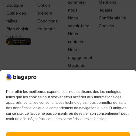
sommes-
Mentions
boutique
Option
nous
légales
Guide des
prénom
Notre
Confidentialité
tailles
Conditions
savoir-faire
Cookies
Bien choisir
de retour
Nous
sa taille
contacter
Notre
engagement
Guide du
Pro
© 2022 - 2024 Blagapro. Tous droits réservés. Textiles
personnalisés à Orléans
Pour offrir les meilleures expériences, nous utilisons des technologies
telles que les cookies pour stocker et/ou accéder aux informations des
appareils. Le fait de consentir à ces technologies nous permettra de traiter
des données telles que le comportement de navigation ou les ID uniques
sur ce site. Le fait de ne pas consentir ou de retirer son consentement peut
avoir un effet négatif sur certaines caractéristiques et fonctions.