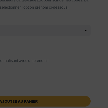
 plusieurs cartes-cadeaux pour scinder les codes. La
 sélectionner l'option prénom ci-dessous.
onnalisant avec un prénom !
AJOUTER AU PANIER