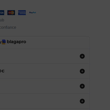
lub
 confiance
r
50€