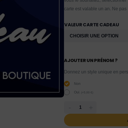
vous le souhaitez, sélectionner
carte est valable un an. Ne pas
VALEUR CARTE CADEAU
AJOUTER UN PRÉNOM ?
Donnez un style unique en pers
Non
Oui.
(
+
5,00
€
)
-
+