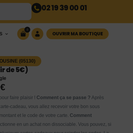
02 19 39 00 01
0
OUVRIR MA BOUTIQUE
S
USINE (05130)
r de 5€)
gle
0
€
our faire plaisir !
Comment ça se passe ?
Après
arte-cadeau, vous allez recevoir votre bon sous
montant et le code de votre carte.
Comment
ctionne en un achat non dissociable. Vous pouvez, si