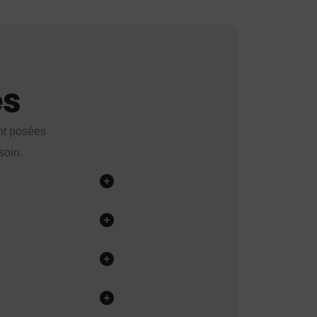
es
nt posées
soin.