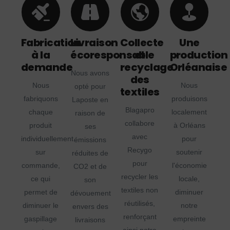
Fabrication
Livraison
Collecte
Une
à la
écoresponsable
et
production
demande
recyclage
Orléanaise
Nous avons
des
Nous
Nous
opté pour
textiles
fabriquons
produisons
Laposte en
Blagapro
chaque
localement
raison de
collabore
produit
à Orléans
ses
avec
individuellement
pour
émissions
Recygo
sur
soutenir
réduites de
pour
commande,
l'économie
CO2 et de
recycler les
ce qui
locale,
son
textiles non
permet de
diminuer
dévouement
réutilisés,
diminuer le
notre
envers des
renforçant
gaspillage
empreinte
livraisons