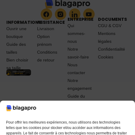
ENTREPRISE
DOCUMENTS
INFORMATIONS
ASSISTANCE
Qui
CGU & CGV
Ouvrir une
Livraison
sommes-
Mentions
boutique
Option
nous
légales
Guide des
prénom
Notre
Confidentialité
tailles
Conditions
savoir-faire
Cookies
Bien choisir
de retour
Nous
sa taille
contacter
Notre
engagement
Guide du
Pro
© 2022 - 2024 Blagapro. Tous droits réservés. Textiles
personnalisés à Orléans
Pour offrir les meilleures expériences, nous utilisons des technologies
telles que les cookies pour stocker et/ou accéder aux informations des
appareils. Le fait de consentir à ces technologies nous permettra de traiter