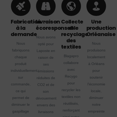
Fabrication
Livraison
Collecte
Une
à la
écoresponsable
et
production
demande
recyclage
Orléanaise
Nous avons
des
Nous
Nous
opté pour
textiles
fabriquons
produisons
Laposte en
Blagapro
chaque
localement
raison de
collabore
produit
à Orléans
ses
avec
individuellement
pour
émissions
Recygo
sur
soutenir
réduites de
pour
commande,
l'économie
CO2 et de
recycler les
ce qui
locale,
son
textiles non
permet de
diminuer
dévouement
réutilisés,
diminuer le
notre
envers des
renforçant
gaspillage
empreinte
livraisons