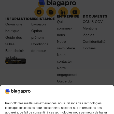
ENTREPRISE
DOCUMENTS
INFORMATIONS
ASSISTANCE
Qui
CGU & CGV
Ouvrir une
Livraison
sommes-
Mentions
boutique
Option
nous
légales
Guide des
prénom
Notre
Confidentialité
tailles
Conditions
savoir-faire
Cookies
Bien choisir
de retour
Nous
sa taille
contacter
Notre
engagement
Guide du
Pro
© 2022 - 2024 Blagapro. Tous droits réservés. Textiles
personnalisés à Orléans
Pour offrir les meilleures expériences, nous utilisons des technologies
telles que les cookies pour stocker et/ou accéder aux informations des
appareils. Le fait de consentir à ces technologies nous permettra de traiter