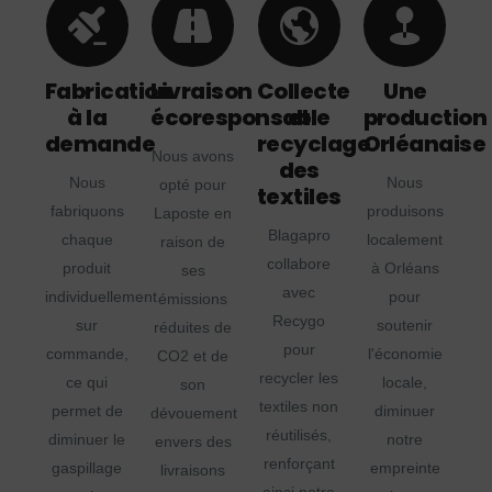
Fabrication
Livraison
Collecte
Une
à la
écoresponsable
et
production
demande
recyclage
Orléanaise
Nous avons
des
Nous
Nous
opté pour
textiles
fabriquons
produisons
Laposte en
Blagapro
chaque
localement
raison de
collabore
produit
à Orléans
ses
avec
individuellement
pour
émissions
Recygo
sur
soutenir
réduites de
pour
commande,
l'économie
CO2 et de
recycler les
ce qui
locale,
son
textiles non
permet de
diminuer
dévouement
réutilisés,
diminuer le
notre
envers des
renforçant
gaspillage
empreinte
livraisons