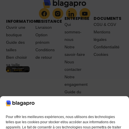
ENTREPRISE
DOCUMENTS
INFORMATIONS
ASSISTANCE
Qui
CGU & CGV
Ouvrir une
Livraison
sommes-
Mentions
boutique
Option
nous
légales
Guide des
prénom
Notre
Confidentialité
tailles
Conditions
savoir-faire
Cookies
Bien choisir
de retour
Nous
sa taille
contacter
Notre
engagement
Guide du
Pro
© 2022 - 2024 Blagapro. Tous droits réservés. Textiles
personnalisés à Orléans
Pour offrir les meilleures expériences, nous utilisons des technologies
telles que les cookies pour stocker et/ou accéder aux informations des
appareils. Le fait de consentir à ces technologies nous permettra de traiter