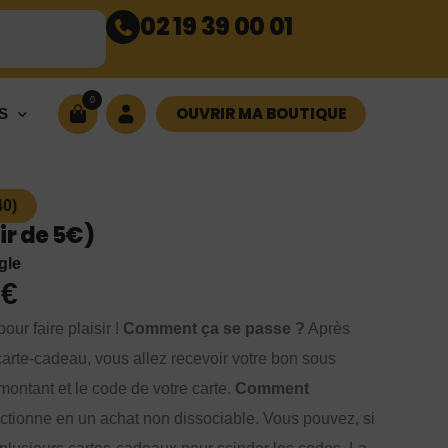
02 19 39 00 01
0
OUVRIR MA BOUTIQUE
S
0)
r de 5€)
gle
0
€
our faire plaisir !
Comment ça se passe ?
Après
arte-cadeau, vous allez recevoir votre bon sous
montant et le code de votre carte.
Comment
ctionne en un achat non dissociable. Vous pouvez, si