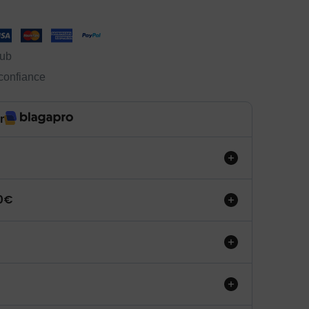
lub
 confiance
r
50€