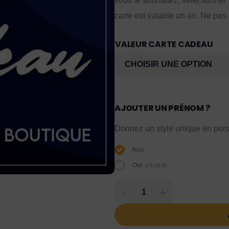
vous le souhaitez, sélectionner
carte est valable un an. Ne pas
VALEUR CARTE CADEAU
AJOUTER UN PRÉNOM ?
Donnez un style unique en pers
Non
Oui.
(
+
5,00
€
)
-
+