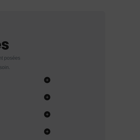
es
nt posées
soin.