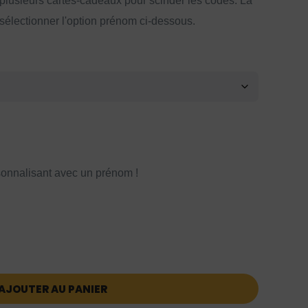
 plusieurs cartes-cadeaux pour scinder les codes. La
 sélectionner l'option prénom ci-dessous.
onnalisant avec un prénom !
AJOUTER AU PANIER