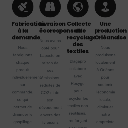
Fabrication
Livraison
Collecte
Une
à la
écoresponsable
et
production
demande
recyclage
Orléanaise
Nous avons
des
Nous
Nous
opté pour
textiles
fabriquons
produisons
Laposte en
Blagapro
chaque
localement
raison de
collabore
produit
à Orléans
ses
avec
individuellement
pour
émissions
Recygo
sur
soutenir
réduites de
pour
commande,
l'économie
CO2 et de
recycler les
ce qui
locale,
son
textiles non
permet de
diminuer
dévouement
réutilisés,
diminuer le
notre
envers des
renforçant
gaspillage
empreinte
livraisons