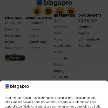
ENTREPRISE
DOCUMENTS
INFORMATIONS
ASSISTANCE
Qui
CGU & CGV
Ouvrir une
Livraison
sommes-
Mentions
boutique
Option
nous
légales
Guide des
prénom
Notre
Confidentialité
tailles
Conditions
savoir-faire
Cookies
Bien choisir
de retour
Nous
sa taille
contacter
Notre
engagement
Guide du
Pro
© 2022 - 2024 Blagapro. Tous droits réservés. Textiles
personnalisés à Orléans
Pour offrir les meilleures expériences, nous utilisons des technologies
telles que les cookies pour stocker et/ou accéder aux informations des
appareils. Le fait de consentir à ces technologies nous permettra de traiter