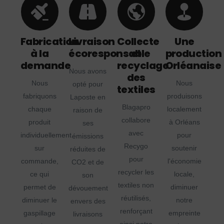
Fabrication
Livraison
Collecte
Une
à la
écoresponsable
et
production
demande
recyclage
Orléanaise
Nous avons
des
Nous
Nous
opté pour
textiles
fabriquons
produisons
Laposte en
Blagapro
chaque
localement
raison de
collabore
produit
à Orléans
ses
avec
individuellement
pour
émissions
Recygo
sur
soutenir
réduites de
pour
commande,
l'économie
CO2 et de
recycler les
ce qui
locale,
son
textiles non
permet de
diminuer
dévouement
réutilisés,
diminuer le
notre
envers des
renforçant
gaspillage
empreinte
livraisons