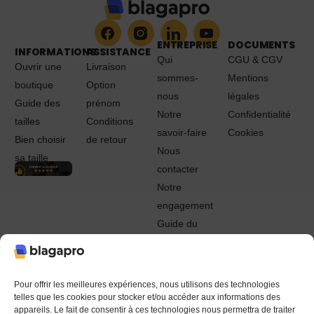
ENTREPRISE
DOCUMENTS
INFORMATIONS
ASSISTANCE
Qui
CGU & CGV
Ouvrir une
Livraison
sommes-
Mentions
boutique
Option
nous
légales
Guide des
prénom
Notre
Confidentialité
tailles
Conditions
savoir-faire
Cookies
Bien choisir
de retour
Nous
sa taille
contacter
Notre
engagement
Guide du
Pro
© 2022 - 2024 Blagapro. Tous droits réservés. Textiles
personnalisés à Orléans
Pour offrir les meilleures expériences, nous utilisons des technologies
telles que les cookies pour stocker et/ou accéder aux informations des
appareils. Le fait de consentir à ces technologies nous permettra de traiter