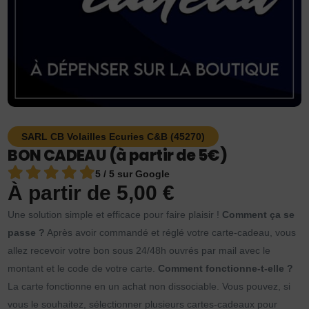
SARL CB Volailles Ecuries C&B (45270)
BON CADEAU (à partir de 5€)
5 / 5 sur Google
À partir de
5,00
€
Une solution simple et efficace pour faire plaisir !
Comment ça se
passe ?
Après avoir commandé et réglé votre carte-cadeau, vous
allez recevoir votre bon sous 24/48h ouvrés par mail avec le
montant et le code de votre carte.
Comment fonctionne-t-elle ?
La carte fonctionne en un achat non dissociable. Vous pouvez, si
vous le souhaitez, sélectionner plusieurs cartes-cadeaux pour