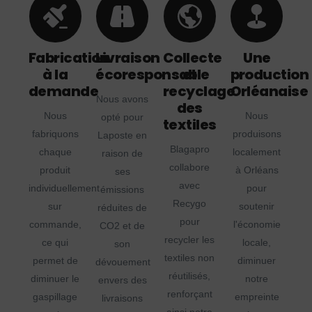
Fabrication
Livraison
Collecte
Une
à la
écoresponsable
et
production
demande
recyclage
Orléanaise
Nous avons
des
Nous
Nous
opté pour
textiles
fabriquons
produisons
Laposte en
Blagapro
chaque
localement
raison de
collabore
produit
à Orléans
ses
avec
individuellement
pour
émissions
Recygo
sur
soutenir
réduites de
pour
commande,
l'économie
CO2 et de
recycler les
ce qui
locale,
son
textiles non
permet de
diminuer
dévouement
réutilisés,
diminuer le
notre
envers des
renforçant
gaspillage
empreinte
livraisons