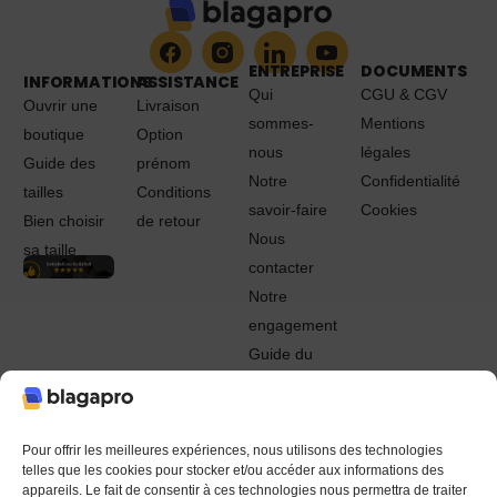
ENTREPRISE
DOCUMENTS
INFORMATIONS
ASSISTANCE
Qui
CGU & CGV
Ouvrir une
Livraison
sommes-
Mentions
boutique
Option
nous
légales
Guide des
prénom
Notre
Confidentialité
tailles
Conditions
savoir-faire
Cookies
Bien choisir
de retour
Nous
sa taille
contacter
Notre
engagement
Guide du
Pro
© 2022 - 2024 Blagapro. Tous droits réservés. Textiles
personnalisés à Orléans
Pour offrir les meilleures expériences, nous utilisons des technologies
telles que les cookies pour stocker et/ou accéder aux informations des
appareils. Le fait de consentir à ces technologies nous permettra de traiter