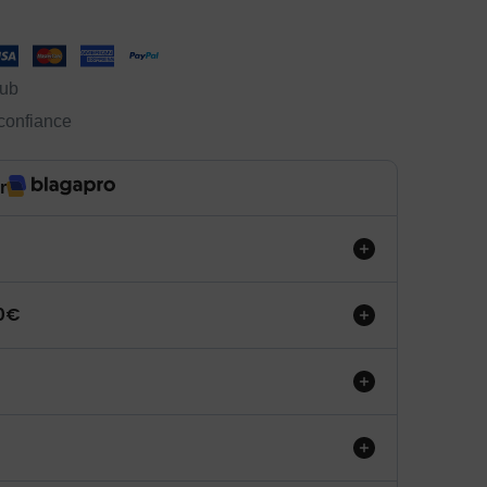
lub
 confiance
r
50€