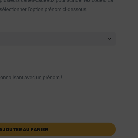
 plusieurs cartes-cadeaux pour scinder les codes. La
 sélectionner l'option prénom ci-dessous.
onnalisant avec un prénom !
AJOUTER AU PANIER