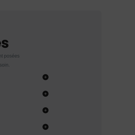
es
nt posées
soin.