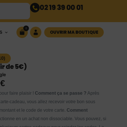
02 19 39 00 01
0
OUVRIR MA BOUTIQUE
S
10)
r de 5€)
gle
0
€
our faire plaisir !
Comment ça se passe ?
Après
arte-cadeau, vous allez recevoir votre bon sous
montant et le code de votre carte.
Comment
ctionne en un achat non dissociable. Vous pouvez, si