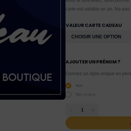
vous le souhaitez, sélectionner
carte est valable un an. Ne pas
VALEUR CARTE CADEAU
AJOUTER UN PRÉNOM ?
Donnez un style unique en pers
Non
Oui.
(
+
5,00
€
)
-
+