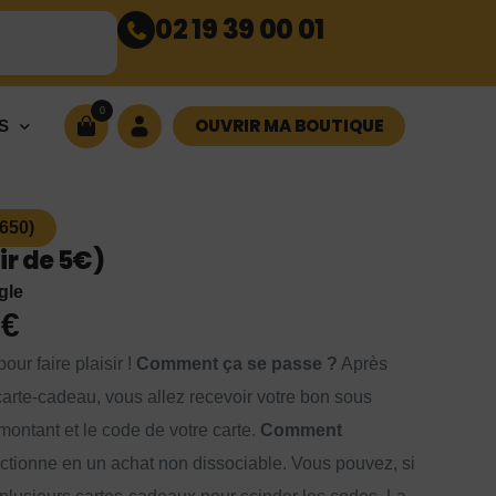
02 19 39 00 01
0
OUVRIR MA BOUTIQUE
S
650)
r de 5€)
gle
0
€
our faire plaisir !
Comment ça se passe ?
Après
arte-cadeau, vous allez recevoir votre bon sous
montant et le code de votre carte.
Comment
ctionne en un achat non dissociable. Vous pouvez, si