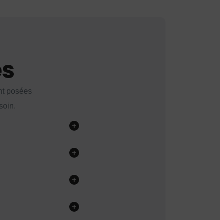
es
nt posées
soin.