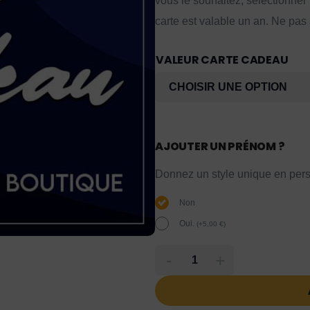
vous le souhaitez, sélectionner
carte est valable un an. Ne pas
VALEUR CARTE CADEAU
AJOUTER UN PRÉNOM ?
Donnez un style unique en pers
Non
Oui.
(
+
5,00
€
)
-
+