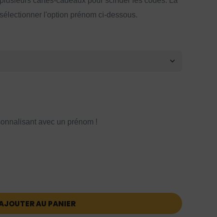
 plusieurs cartes-cadeaux pour scinder les codes. La
 sélectionner l'option prénom ci-dessous.
onnalisant avec un prénom !
AJOUTER AU PANIER