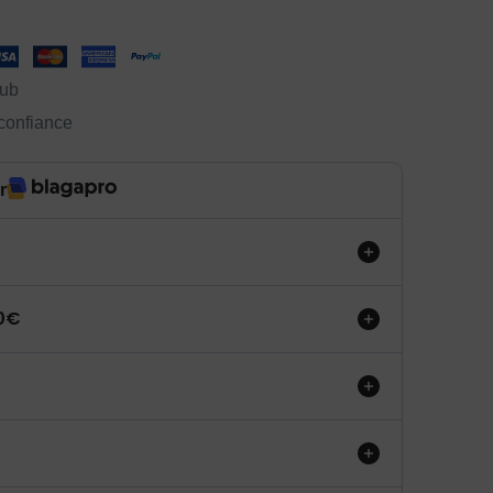
lub
 confiance
r
50€