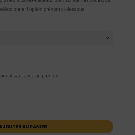
 plusieurs cartes-cadeaux pour scinder les codes. La
 sélectionner l'option prénom ci-dessous.
onnalisant avec un prénom !
AJOUTER AU PANIER