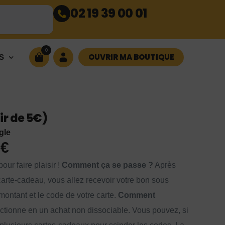
02 19 39 00 01
0
OUVRIR MA BOUTIQUE
S
r de 5€)
gle
0
€
our faire plaisir !
Comment ça se passe ?
Après
arte-cadeau, vous allez recevoir votre bon sous
montant et le code de votre carte.
Comment
ctionne en un achat non dissociable. Vous pouvez, si