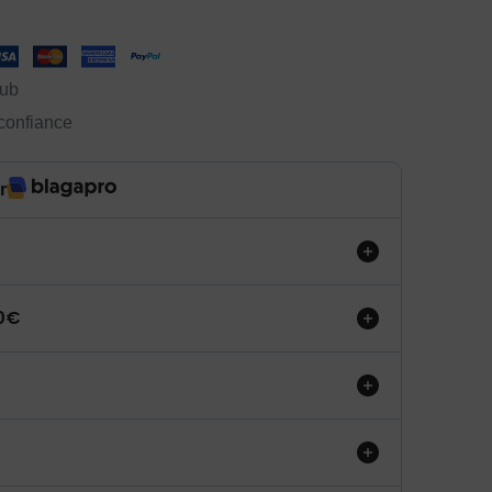
lub
 confiance
r
50€