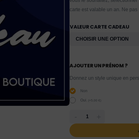
vous le souhaitez, sélectionner
carte est valable un an. Ne pas
VALEUR CARTE CADEAU
AJOUTER UN PRÉNOM ?
Donnez un style unique en pers
Non
Oui.
(
+
5,00
€
)
-
+