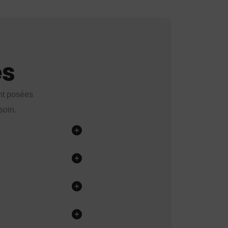
es
nt posées
soin.