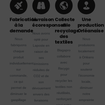
Fabrication
Livraison
Collecte
Une
à la
écoresponsable
et
production
demande
recyclage
Orléanaise
Nous avons
des
Nous
Nous
opté pour
textiles
fabriquons
produisons
Laposte en
Blagapro
chaque
localement
raison de
collabore
produit
à Orléans
ses
avec
individuellement
pour
émissions
Recygo
sur
soutenir
réduites de
pour
commande,
l'économie
CO2 et de
recycler les
ce qui
locale,
son
textiles non
permet de
diminuer
dévouement
réutilisés,
diminuer le
notre
envers des
renforçant
gaspillage
empreinte
livraisons