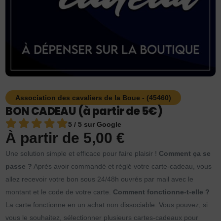
Association des cavaliers de la Boue - (45460)
BON CADEAU (à partir de 5€)
5 / 5 sur Google
À partir de
5,00
€
Une solution simple et efficace pour faire plaisir !
Comment ça se
passe ?
Après avoir commandé et réglé votre carte-cadeau, vous
allez recevoir votre bon sous 24/48h ouvrés par mail avec le
montant et le code de votre carte.
Comment fonctionne-t-elle ?
La carte fonctionne en un achat non dissociable. Vous pouvez, si
vous le souhaitez, sélectionner plusieurs cartes-cadeaux pour