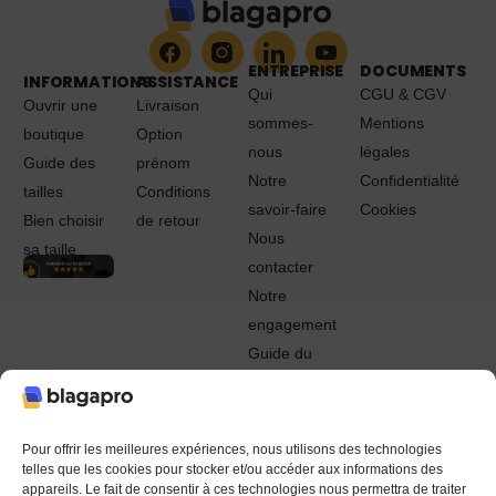
ENTREPRISE
DOCUMENTS
INFORMATIONS
ASSISTANCE
Qui
CGU & CGV
Ouvrir une
Livraison
sommes-
Mentions
boutique
Option
nous
légales
Guide des
prénom
Notre
Confidentialité
tailles
Conditions
savoir-faire
Cookies
Bien choisir
de retour
Nous
sa taille
contacter
Notre
engagement
Guide du
Pro
© 2022 - 2024 Blagapro. Tous droits réservés. Textiles
personnalisés à Orléans
Pour offrir les meilleures expériences, nous utilisons des technologies
telles que les cookies pour stocker et/ou accéder aux informations des
appareils. Le fait de consentir à ces technologies nous permettra de traiter