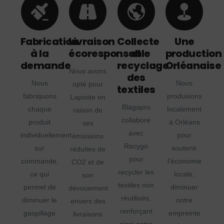
Fabrication
Livraison
Collecte
Une
à la
écoresponsable
et
production
demande
recyclage
Orléanaise
Nous avons
des
Nous
Nous
opté pour
textiles
fabriquons
produisons
Laposte en
Blagapro
chaque
localement
raison de
collabore
produit
à Orléans
ses
avec
individuellement
pour
émissions
Recygo
sur
soutenir
réduites de
pour
commande,
l'économie
CO2 et de
recycler les
ce qui
locale,
son
textiles non
permet de
diminuer
dévouement
réutilisés,
diminuer le
notre
envers des
renforçant
gaspillage
empreinte
livraisons