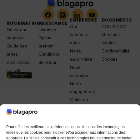
ENTREPRISE
DOCUMENTS
INFORMATIONS
ASSISTANCE
Qui
CGU & CGV
Ouvrir une
Livraison
sommes-
Mentions
boutique
Option
nous
légales
Guide des
prénom
Notre
Confidentialité
tailles
Conditions
savoir-faire
Cookies
Bien choisir
de retour
Nous
sa taille
contacter
Notre
engagement
Guide du
Pro
© 2022 - 2024 Blagapro. Tous droits réservés. Textiles
personnalisés à Orléans
Pour offrir les meilleures expériences, nous utilisons des technologies
telles que les cookies pour stocker et/ou accéder aux informations des
appareils. Le fait de consentir à ces technologies nous permettra de traiter