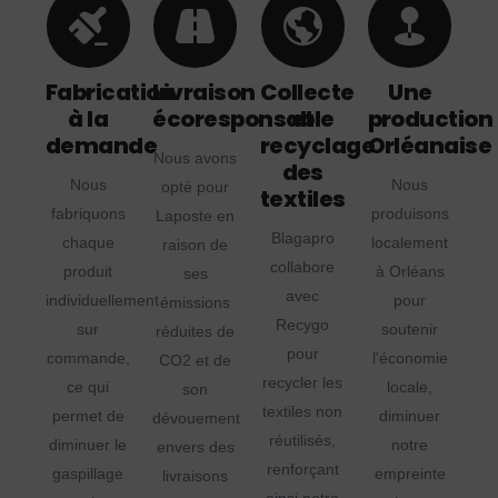
Fabrication
Livraison
Collecte
Une
à la
écoresponsable
et
production
demande
recyclage
Orléanaise
Nous avons
des
Nous
Nous
opté pour
textiles
fabriquons
produisons
Laposte en
Blagapro
chaque
localement
raison de
collabore
produit
à Orléans
ses
avec
individuellement
pour
émissions
Recygo
sur
soutenir
réduites de
pour
commande,
l'économie
CO2 et de
recycler les
ce qui
locale,
son
textiles non
permet de
diminuer
dévouement
réutilisés,
diminuer le
notre
envers des
renforçant
gaspillage
empreinte
livraisons