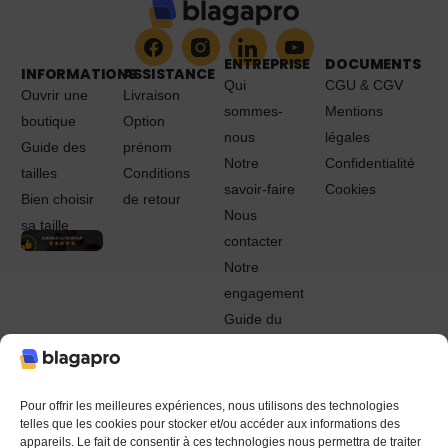
ENTREPRISE
DOCUMENTS
INFORMATIONS
ASSISTANCE
Qui
CGU & CGV
Ouvrir une
Livraison
sommes-
Mentions
boutique
Option
nous
légales
Guide des
prénom
Notre
Confidentialité
tailles
Conditions
savoir-faire
Cookies
Bien choisir
de retour
Nous
sa taille
contacter
Notre
engagement
Guide du
Pro
© 2022 - 2024 Blagapro. Tous droits réservés. Textiles
personnalisés à Orléans
Pour offrir les meilleures expériences, nous utilisons des technologies
telles que les cookies pour stocker et/ou accéder aux informations des
appareils. Le fait de consentir à ces technologies nous permettra de traiter