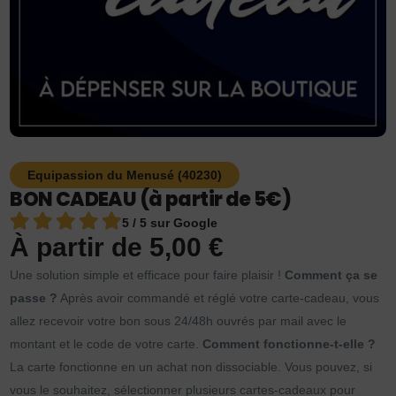
Equipassion du Menusé (40230)
BON CADEAU (à partir de 5€)
5 / 5 sur Google
À partir de
5,00
€
Une solution simple et efficace pour faire plaisir !
Comment ça se
passe ?
Après avoir commandé et réglé votre carte-cadeau, vous
allez recevoir votre bon sous 24/48h ouvrés par mail avec le
montant et le code de votre carte.
Comment fonctionne-t-elle ?
La carte fonctionne en un achat non dissociable. Vous pouvez, si
vous le souhaitez, sélectionner plusieurs cartes-cadeaux pour