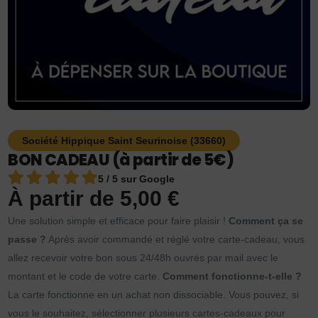
Société Hippique Saint Seurinoise (33660)
BON CADEAU (à partir de 5€)
5 / 5 sur Google
À partir de
5,00
€
Une solution simple et efficace pour faire plaisir !
Comment ça se
passe ?
Après avoir commandé et réglé votre carte-cadeau, vous
allez recevoir votre bon sous 24/48h ouvrés par mail avec le
montant et le code de votre carte.
Comment fonctionne-t-elle ?
La carte fonctionne en un achat non dissociable. Vous pouvez, si
vous le souhaitez, sélectionner plusieurs cartes-cadeaux pour