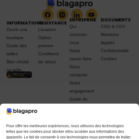
ENTREPRISE
DOCUMENTS
INFORMATIONS
ASSISTANCE
Qui
CGU & CGV
Ouvrir une
Livraison
sommes-
Mentions
boutique
Option
nous
légales
Guide des
prénom
Notre
Confidentialité
tailles
Conditions
savoir-faire
Cookies
Bien choisir
de retour
Nous
sa taille
contacter
Notre
engagement
Guide du
Pro
© 2022 - 2024 Blagapro. Tous droits réservés. Textiles
personnalisés à Orléans
Pour offrir les meilleures expériences, nous utilisons des technologies
telles que les cookies pour stocker et/ou accéder aux informations des
appareils. Le fait de consentir à ces technologies nous permettra de traiter