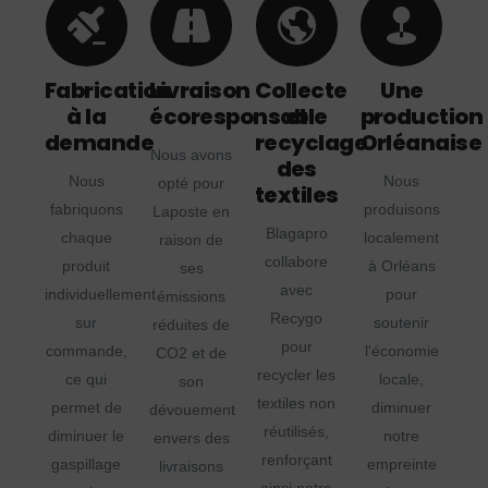
Fabrication
Livraison
Collecte
Une
à la
écoresponsable
et
production
demande
recyclage
Orléanaise
Nous avons
des
Nous
Nous
opté pour
textiles
fabriquons
produisons
Laposte en
Blagapro
chaque
localement
raison de
collabore
produit
à Orléans
ses
avec
individuellement
pour
émissions
Recygo
sur
soutenir
réduites de
pour
commande,
l'économie
CO2 et de
recycler les
ce qui
locale,
son
textiles non
permet de
diminuer
dévouement
réutilisés,
diminuer le
notre
envers des
renforçant
gaspillage
empreinte
livraisons