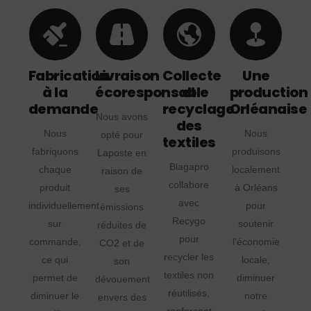
Fabrication
Livraison
Collecte
Une
à la
écoresponsable
et
production
demande
recyclage
Orléanaise
Nous avons
des
Nous
Nous
opté pour
textiles
fabriquons
produisons
Laposte en
Blagapro
chaque
localement
raison de
collabore
produit
à Orléans
ses
avec
individuellement
pour
émissions
Recygo
sur
soutenir
réduites de
pour
commande,
l'économie
CO2 et de
recycler les
ce qui
locale,
son
textiles non
permet de
diminuer
dévouement
réutilisés,
diminuer le
notre
envers des