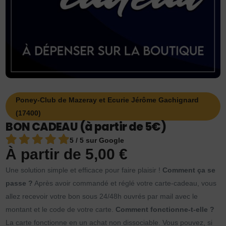
Poney-Club de Mazeray et Ecurie Jérôme Gachignard
(17400)
BON CADEAU (à partir de 5€)
5 / 5 sur Google
À partir de
5,00
€
Une solution simple et efficace pour faire plaisir !
Comment ça se
passe ?
Après avoir commandé et réglé votre carte-cadeau, vous
allez recevoir votre bon sous 24/48h ouvrés par mail avec le
montant et le code de votre carte.
Comment fonctionne-t-elle ?
La carte fonctionne en un achat non dissociable. Vous pouvez, si