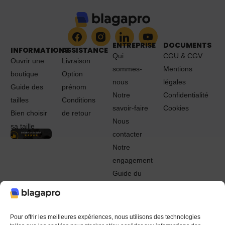
ENTREPRISE
DOCUMENTS
INFORMATIONS
ASSISTANCE
Qui
CGU & CGV
Ouvrir une
Livraison
sommes-
Mentions
boutique
Option
nous
légales
Guide des
prénom
Notre
Confidentialité
tailles
Conditions
savoir-faire
Cookies
Bien choisir
de retour
Nous
sa taille
contacter
Notre
engagement
Guide du
Pro
© 2022 - 2024 Blagapro. Tous droits réservés. Textiles
personnalisés à Orléans
Pour offrir les meilleures expériences, nous utilisons des technologies