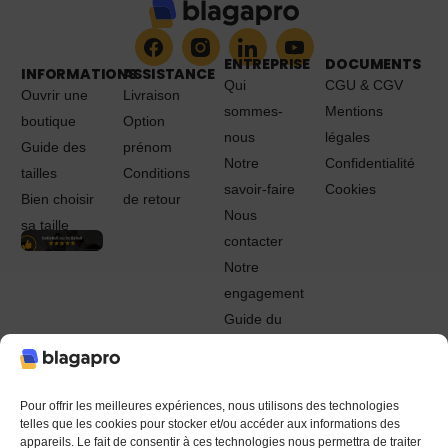
ENTREPRISE
DOCUMENTS
INFORMATIONS
ASSISTANCE
Qui
CGU & CGV
Ouvrir une
Livraison
sommes-
Mentions
boutique
Option
nous
légales
Guide des
prénom
Notre
Confidentialité
tailles
Conditions
savoir-faire
Cookies
Bien choisir
de retour
Nous
sa taille
contacter
Notre
engagement
Guide du
Pro
© 2022 - 2024 Blagapro. Tous droits réservés. Textiles
personnalisés à Orléans
Pour offrir les meilleures expériences, nous utilisons des technologies
telles que les cookies pour stocker et/ou accéder aux informations des
appareils. Le fait de consentir à ces technologies nous permettra de traiter