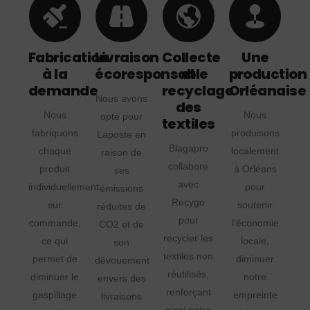
Fabrication
Livraison
Collecte
Une
à la
écoresponsable
et
production
demande
recyclage
Orléanaise
Nous avons
des
Nous
Nous
opté pour
textiles
fabriquons
produisons
Laposte en
Blagapro
chaque
localement
raison de
collabore
produit
à Orléans
ses
avec
individuellement
pour
émissions
Recygo
sur
soutenir
réduites de
pour
commande,
l'économie
CO2 et de
recycler les
ce qui
locale,
son
textiles non
permet de
diminuer
dévouement
réutilisés,
diminuer le
notre
envers des
renforçant
gaspillage
empreinte
livraisons